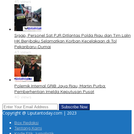
45 views
Sigap, Personel Sat PJR Ditlantas Polda Riau dan Tim Lalin
HK Berjibaku Selamatkan Korban Kecelakaan di Tol
Pekanbaru–Dumai
43 views
Polemik Internal GRIB Jaya Riau, Martin Purba:
Pemberhentian Imelda Keputusan Pusat
40 views
Copyright @ Liputantoday.com | 2023
Box Redaksi
Tentang Kami
Kode Etik Jurnalistik