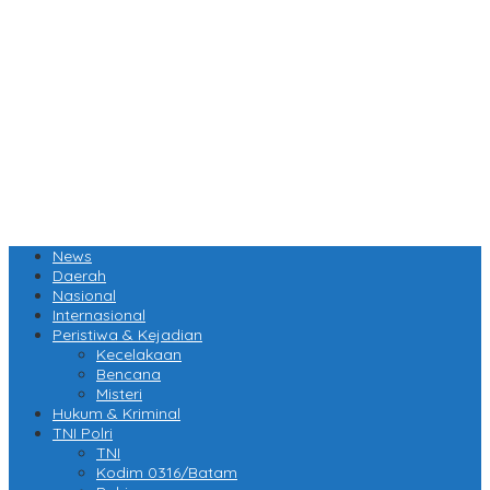
News
Daerah
Nasional
Internasional
Peristiwa & Kejadian
Kecelakaan
Bencana
Misteri
Hukum & Kriminal
TNI Polri
TNI
Kodim 0316/Batam