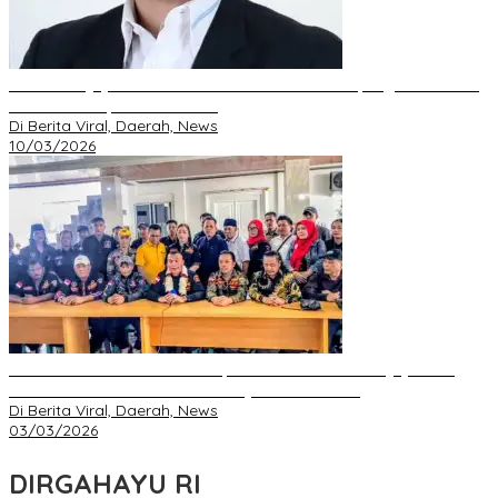
DPD GRIB Jaya Riau Resmi Serahkan Mandat Kepengurusan DPC
Pekanbaru kepada S. Hondro
Di Berita Viral, Daerah, News
10/03/2026
Dr Martahan Martin Purba SH, MH Ketua DPD GRIB Jaya Riau
Lakukan Konferensi Pers Setibanya di Pekanbaru
Di Berita Viral, Daerah, News
03/03/2026
DIRGAHAYU RI