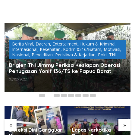
Berita Viral
,
Daerah
,
Entertaiment
,
Hukum & Kriminal
,
Internasional
,
Kesehatan
,
Kodim 0316/Batam
,
Motivasi
,
Nasional
,
Pendidikan
,
Peristiwa & Kejadian
,
Polri
,
TNI
Brigjen TNI Jimmy Periksa Kesiapan Operasi
Penugasan Yonif 136/TS ke Papua Barat
08/02/2022
«
»
Deteksi Dini Gangguan
Lapas Narkotika