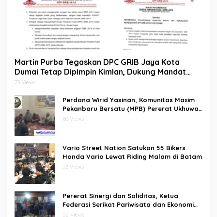
Martin Purba Tegaskan DPC GRIB Jaya Kota
Dumai Tetap Dipimpin Kimlan, Dukung Mandat
DPP kepada Agus Tera Jalankan Kegiatan Sosial
73 Views
Perdana Wirid Yasinan, Komunitas Maxim
Pekanbaru Bersatu (MPB) Pererat Ukhuwah
dan Doa Bersama di Sekretariat
60 Views
Vario Street Nation Satukan 55 Bikers
Honda Vario Lewat Riding Malam di Batam
53 Views
Pererat Sinergi dan Soliditas, Ketua
Federasi Serikat Pariwisata dan Ekonomi
Kreatif Gelar Silaturahmi Bersama
52 Views