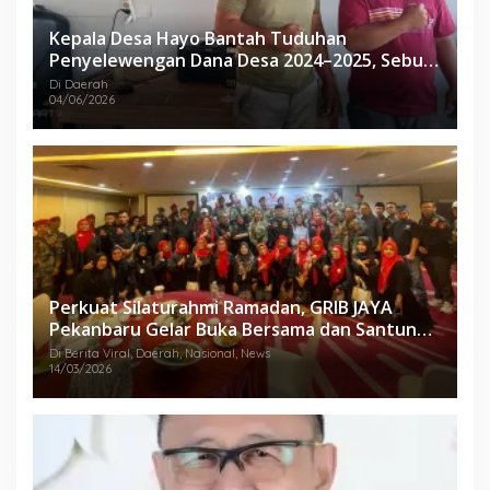
Kepala Desa Hayo Bantah Tuduhan
Penyelewengan Dana Desa 2024–2025, Sebut
Informasi yang Beredar Tidak Benar
Di Daerah
04/06/2026
Perkuat Silaturahmi Ramadan, GRIB JAYA
Pekanbaru Gelar Buka Bersama dan Santunan
Anak Yatim
Di Berita Viral, Daerah, Nasional, News
14/03/2026