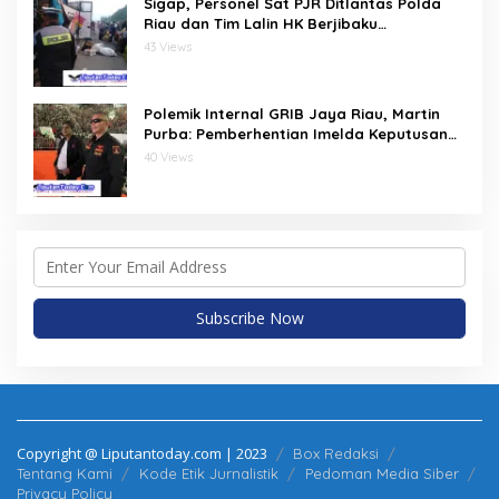
Sigap, Personel Sat PJR Ditlantas Polda
Riau dan Tim Lalin HK Berjibaku
Selamatkan Korban Kecelakaan di Tol
43 Views
Pekanbaru–Dumai
Polemik Internal GRIB Jaya Riau, Martin
Purba: Pemberhentian Imelda Keputusan
Pusat
40 Views
Copyright @ Liputantoday.com | 2023
Box Redaksi
Tentang Kami
Kode Etik Jurnalistik
Pedoman Media Siber
Privacy Policy