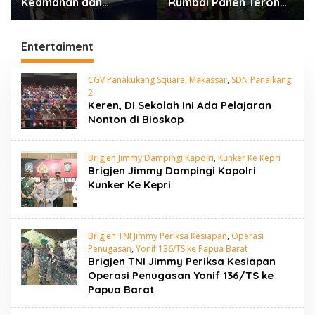
Keamanan dan
Rumbai Panen Terong,
Ketertiban, Lapas
Wujud Nyata Dukung
Narkotika Rumbai
Program Ketahanan
Gelar Razia Rutin Blok
Pangan
Entertaiment
Hunian
CGV Panakukang Square
,
Makassar
,
SDN Panaikang
2
Keren, Di Sekolah Ini Ada Pelajaran
Nonton di Bioskop
Brigjen Jimmy Dampingi Kapolri
,
Kunker Ke Kepri
Brigjen Jimmy Dampingi Kapolri
Kunker Ke Kepri
Brigjen TNI Jimmy Periksa Kesiapan
,
Operasi
Penugasan
,
Yonif 136/TS ke Papua Barat
Brigjen TNI Jimmy Periksa Kesiapan
Operasi Penugasan Yonif 136/TS ke
Papua Barat