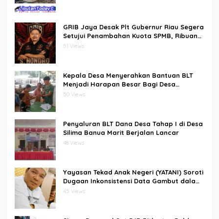
Pengurus dan Penasehat
GRIB Jaya Desak Plt Gubernur Riau Segera
Setujui Penambahan Kuota SPMB, Ribuan
Siswa Terancam Tak Tertampung
51 Views
Kepala Desa Menyerahkan Bantuan BLT
Menjadi Harapan Besar Bagi Desa
bawositora kecamatan pulau pulau batu
50 Views
barat kabupaten nias selatan
Penyaluran BLT Dana Desa Tahap I di Desa
Silima Banua Marit Berjalan Lancar
48 Views
Yayasan Tekad Anak Negeri (YATANI) Soroti
Dugaan Inkonsistensi Data Gambut dalam
Proses Pembebasan HKm Dayun dari
45 Views
PIPPIB