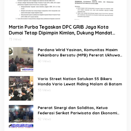
Martin Purba Tegaskan DPC GRIB Jaya Kota
Dumai Tetap Dipimpin Kimlan, Dukung Mandat
DPP kepada Agus Tera Jalankan Kegiatan Sosial
73 Views
Perdana Wirid Yasinan, Komunitas Maxim
Pekanbaru Bersatu (MPB) Pererat Ukhuwah
dan Doa Bersama di Sekretariat
60 Views
Vario Street Nation Satukan 55 Bikers
Honda Vario Lewat Riding Malam di Batam
53 Views
Pererat Sinergi dan Soliditas, Ketua
Federasi Serikat Pariwisata dan Ekonomi
Kreatif Gelar Silaturahmi Bersama
52 Views
Pengurus dan Penasehat