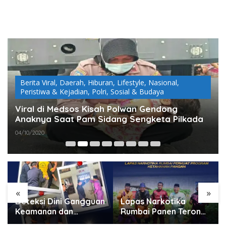
Berita Viral
,
Daerah
,
Hiburan
,
Lifestyle
,
Nasional
,
Peristiwa & Kejadian
,
Polri
,
Sosial & Budaya
Viral di Medsos Kisah Polwan Gendong
Anaknya Saat Pam Sidang Sengketa Pilkada
04/10/2020
«
»
Deteksi Dini Gangguan
Lapas Narkotika
Keamanan dan
Rumbai Panen Terong,
Ketertiban, Lapas
Wujud Nyata Dukung