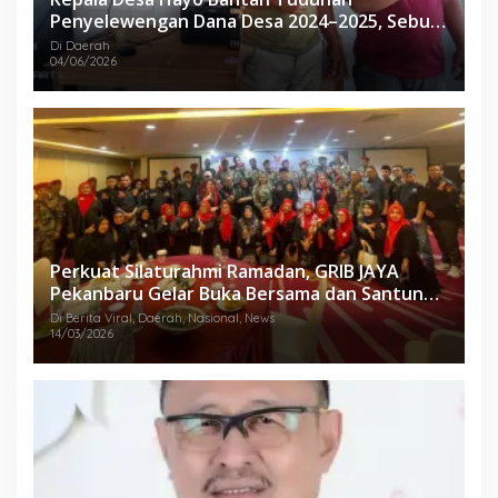
Penyelewengan Dana Desa 2024–2025, Sebut
Informasi yang Beredar Tidak Benar
Di Daerah
04/06/2026
Perkuat Silaturahmi Ramadan, GRIB JAYA
Pekanbaru Gelar Buka Bersama dan Santunan
Anak Yatim
Di Berita Viral, Daerah, Nasional, News
14/03/2026