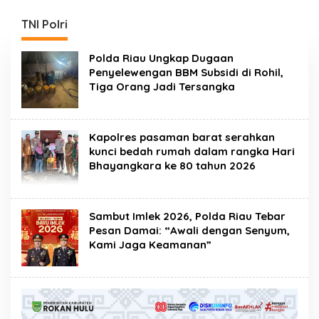
Narkotika Rumbai
Program Ketahanan
Gelar Razia Rutin Blok
Pangan
TNI Polri
Hunian
Polda Riau Ungkap Dugaan
Penyelewengan BBM Subsidi di Rohil,
Tiga Orang Jadi Tersangka
Kapolres pasaman barat serahkan
kunci bedah rumah dalam rangka Hari
Bhayangkara ke 80 tahun 2026
Sambut Imlek 2026, Polda Riau Tebar
Pesan Damai: “Awali dengan Senyum,
Kami Jaga Keamanan”