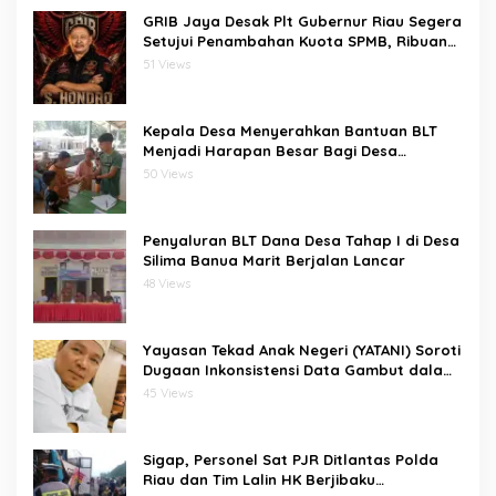
GRIB Jaya Desak Plt Gubernur Riau Segera
Setujui Penambahan Kuota SPMB, Ribuan
Siswa Terancam Tak Tertampung
51 Views
Kepala Desa Menyerahkan Bantuan BLT
Menjadi Harapan Besar Bagi Desa
bawositora kecamatan pulau pulau batu
50 Views
barat kabupaten nias selatan
Penyaluran BLT Dana Desa Tahap I di Desa
Silima Banua Marit Berjalan Lancar
48 Views
Yayasan Tekad Anak Negeri (YATANI) Soroti
Dugaan Inkonsistensi Data Gambut dalam
Proses Pembebasan HKm Dayun dari
45 Views
PIPPIB
Sigap, Personel Sat PJR Ditlantas Polda
Riau dan Tim Lalin HK Berjibaku