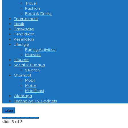
Travel
Fashion
Food & Drinks
Entertaiment
Musik
Pariwisata
Pendidikan
Kesehatan
Lifestyle
Family Activities
Motivasi
Hiburan
Sosial & Budaya
Sejarah
Otomotif
Mobil
Motor
Modifikasi
Olahraga
Technology & Gadgets
tutup
slide
3
of 8