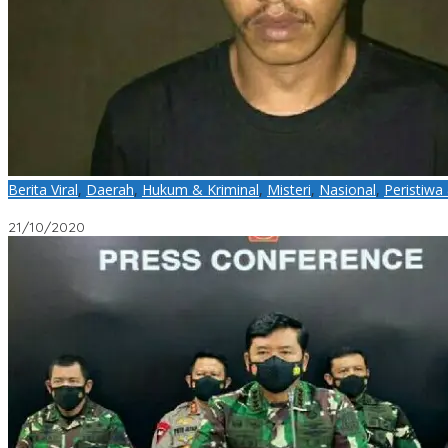
Berita Viral
,
Daerah
,
Hukum & Kriminal
,
Misteri
,
Nasional
,
Peristiwa
Polisi Tangkap 6 Pelaku Pembunuhan Wartawan Kabardaerah di 
21/10/2020