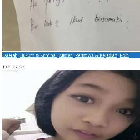
Daerah
,
Hukum & Kriminal
,
Misteri
,
Peristiwa & Kejadian
,
Polri
Pesan Terakhir Sang Ibu Sebelum Bunuh Diri dan Meracuni 3 Anak
18/11/2020