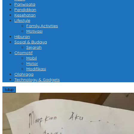
Pariwisata
Pendidikan
Kesehatan
Lifestyle
Family Activities
Motivasi
Hiburan
Sosial & Budaya
Sejarah
Otomotif
Mobil
Motor
Modifikasi
Olahraga
Technology & Gadgets
tutup