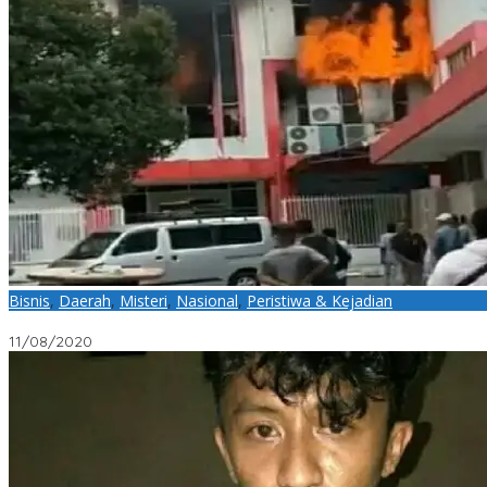
Bisnis
,
Daerah
,
Misteri
,
Nasional
,
Peristiwa & Kejadian
Gedung Telkomsel di Riau Terbakar “Sinyal Area Sumatera Hilan
11/08/2020