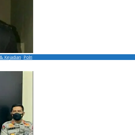
 & Kejadian
,
Polri
Gorontalo