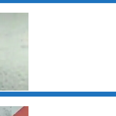
n, di Perumahan Bunga Raya Batam
temukan