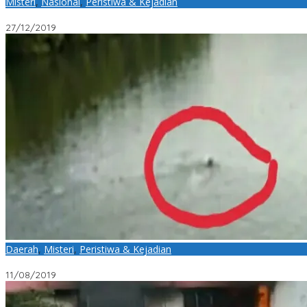
Misteri
,
Nasional
,
Peristiwa & Kejadian
Viral “Penampakan Orang Berdoa” Saat Gerhana Matahari Cinci
27/12/2019
Daerah
,
Misteri
,
Peristiwa & Kejadian
ABG Terseret Arus dan Tenggelam di Jembatan Nongsa Belum Di
11/08/2019