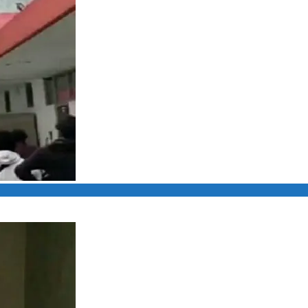
g” Warga Berbondong-Berbondong Pindah ke Kartu