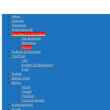
News
Daerah
Nasional
Internasional
Peristiwa & Kejadian
Kecelakaan
Bencana
Misteri
Hukum & Kriminal
TNI Polri
TNI
Kodim 0316/Batam
Polri
Politik
Berita Viral
Bisnis
Hotel
Travel
Fashion
Food & Drinks
Entertaiment
Musik