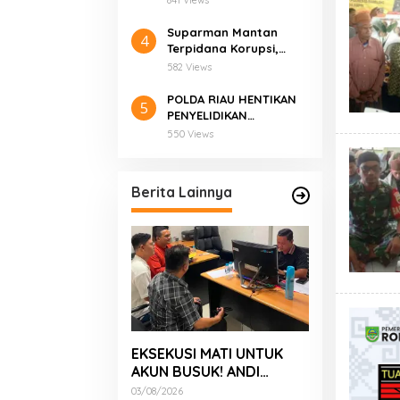
841 Views
“Terkesan Sentimen
Pribadi”
Suparman Mantan
4
Terpidana Korupsi,
Iwan Pansa Eks Kasus
582 Views
Pembunuhan, Jangan
Seret Marwah Melayu
POLDA RIAU HENTIKAN
5
ke Konflik Pribadi
PENYELIDIKAN
TERHADAP SAUDARA
550 Views
HONDRO
Berita Lainnya
EKSEKUSI MATI UNTUK
AKUN BUSUK! ANDI
MORENA DIJAGAL FITNAH
03/08/2026