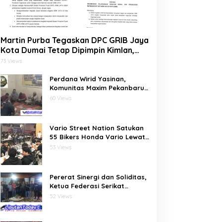
Martin Purba Tegaskan DPC GRIB Jaya
Kota Dumai Tetap Dipimpin Kimlan,
Dukung Mandat DPP kepada Agus
73 Views
Tera Jalankan Kegiatan Sosial
Perdana Wirid Yasinan,
Komunitas Maxim Pekanbaru
Bersatu (MPB) Pererat
60 Views
Ukhuwah dan Doa Bersama di
Sekretariat
Vario Street Nation Satukan
55 Bikers Honda Vario Lewat
Riding Malam di Batam
53 Views
Pererat Sinergi dan Soliditas,
Ketua Federasi Serikat
Pariwisata dan Ekonomi
52 Views
Kreatif Gelar Silaturahmi
Bersama Pengurus dan
Penasehat