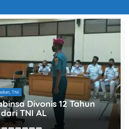
adian
,
TNI
insa Divonis 12 Tahun
dari TNI AL
A
26