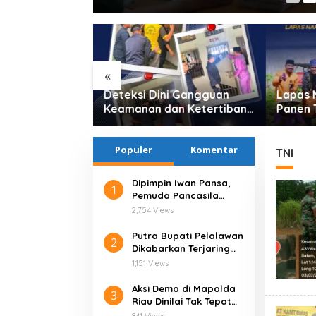
«
psi Dana
Deteksi Dini Gangguan
Lapas 
angan 2025,
Keamanan dan Ketertiban,
Panen 
des
Lapas Narkotika Rumbai
Nyata 
Akan
Gelar Razia Rutin Blok
Ketaha
Populer
Komentar
Ke APH
Hunian
TNI
Dipimpin Iwan Pansa,
1
Pemuda Pancasila
Kota Pekanbaru Jauh
2,754 Views
menjadi lebih Baik dan
Solid
Putra Bupati Pelalawan
2
Dikabarkan Terjaring
Razia Narkoba di THM
1,151 Views
Pekanbaru
Aksi Demo di Mapolda
3
Riau Dinilai Tak Tepat
Sasaran, GEMMPAR: