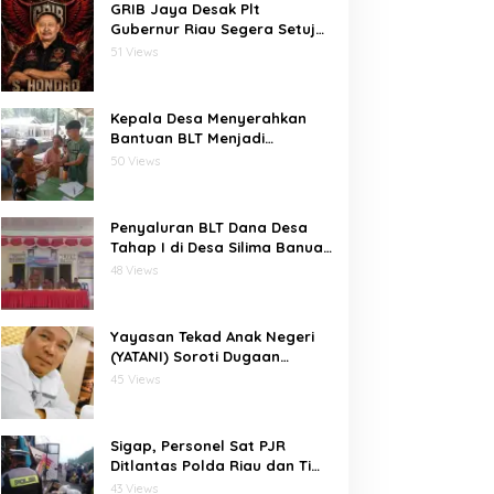
GRIB Jaya Desak Plt
Gubernur Riau Segera Setujui
Penambahan Kuota SPMB,
51 Views
Ribuan Siswa Terancam Tak
Tertampung
Kepala Desa Menyerahkan
Bantuan BLT Menjadi
Harapan Besar Bagi Desa
50 Views
bawositora kecamatan pulau
pulau batu barat kabupaten
nias selatan
Penyaluran BLT Dana Desa
Tahap I di Desa Silima Banua
Marit Berjalan Lancar
48 Views
Yayasan Tekad Anak Negeri
(YATANI) Soroti Dugaan
Inkonsistensi Data Gambut
45 Views
dalam Proses Pembebasan
HKm Dayun dari PIPPIB
Sigap, Personel Sat PJR
Ditlantas Polda Riau dan Tim
Lalin HK Berjibaku
43 Views