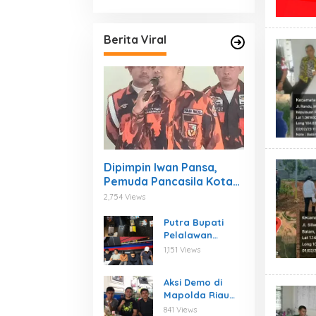
Berita Viral
Dipimpin Iwan Pansa,
Pemuda Pancasila Kota
Pekanbaru Jauh menjadi
2,754 Views
lebih Baik dan Solid
Putra Bupati
Pelalawan
Dikabarkan
1,151 Views
Terjaring Razia
Narkoba di THM
Aksi Demo di
Pekanbaru
Mapolda Riau
Dinilai Tak Tepat
841 Views