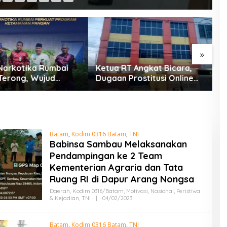
»
Narkotika Rumbai
Ketua RT Angkat Bicara,
E
Terong, Wujud
Dugaan Prostitusi Online
A
Dukung Program
dan Legalitas Z Homestay
M
nan Pangan
Harus Diusut Tuntas
K
D
P
S
Batam
,
Kodim 0316 Batam
,
TNI
Babinsa Sambau Melaksanakan
Pendampingan ke 2 Team
Kementerian Agraria dan Tata
Ruang RI di Dapur Arang Nongsa
Daerah
,
Kodim 0316/Batam
,
Motivasi
,
Nasional
,
Peristiwa
& Kejadian
,
TNI
|
04/02/2023
O
L
E
H
Batam
,
Kodim 0316 Batam
,
TNI
A