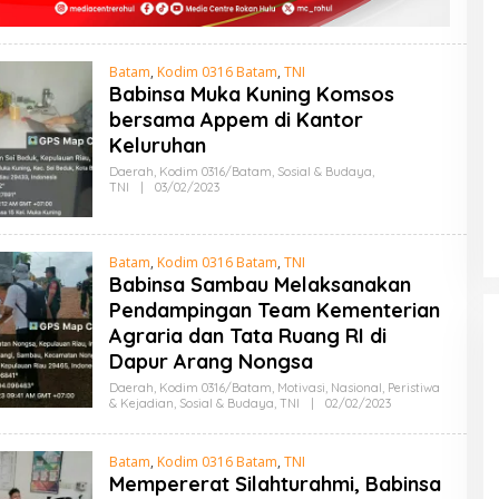
Batam
,
Kodim 0316 Batam
,
TNI
Babinsa Muka Kuning Komsos
bersama Appem di Kantor
Keluruhan
Daerah
,
Kodim 0316/Batam
,
Sosial & Budaya
,
TNI
|
03/02/2023
O
L
E
H
A
Batam
,
Kodim 0316 Batam
,
TNI
D
Babinsa Sambau Melaksanakan
M
I
Pendampingan Team Kementerian
N
Agraria dan Tata Ruang RI di
Dapur Arang Nongsa
Daerah
,
Kodim 0316/Batam
,
Motivasi
,
Nasional
,
Peristiwa
& Kejadian
,
Sosial & Budaya
,
TNI
|
02/02/2023
O
L
E
H
Batam
,
Kodim 0316 Batam
,
TNI
A
Mempererat Silahturahmi, Babinsa
D
M