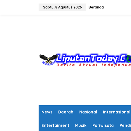
L
e
Sabtu, 8 Agustus 2026
Beranda
w
a
tutup
t
i
k
e
k
o
n
t
e
n
News
Daerah
Nasional
Internasional
Entertaiment
Musik
Pariwisata
Pendi