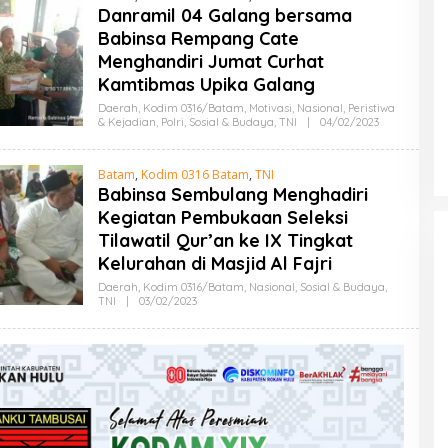
Danramil 04 Galang bersama
D
M
Babinsa Rempang Cate
I
N
Menghandiri Jumat Curhat
Kamtibmas Upika Galang
Daerah
,
Kodim 0316/Batam
,
Motivasi
,
Nasional
,
Peristiwa
& Kejadian
,
Polri
,
Sosial & Budaya
,
TNI
|
04/02/2023
O
L
E
H
Batam
,
Kodim 0316 Batam
,
TNI
A
Babinsa Sembulang Menghadiri
D
M
Kegiatan Pembukaan Seleksi
I
N
Tilawatil Qur’an ke IX Tingkat
Kelurahan di Masjid Al Fajri
Daerah
,
Kodim 0316/Batam
,
Nasional
,
Sosial & Budaya
,
TNI
|
03/02/2023
O
L
E
H
A
D
M
I
N