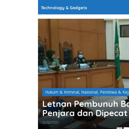
Technology & Gadgets
Hukum & Kriminal
,
Nasional
,
Peristiwa & Kej
rgap dan
Letnan Pembunuh Bab
 Hanoi
Penjara dan Dipecat 
21/10/2020