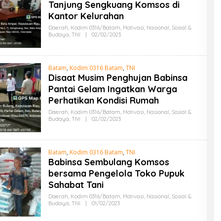
Tanjung Sengkuang Komsos di
I
N
Kantor Kelurahan
Daerah
,
Kodim 0316/Batam
,
Motivasi
,
Nasional
,
Sosial &
Budaya
,
TNI
|
02/02/2023
O
L
E
H
A
Batam
,
Kodim 0316 Batam
,
TNI
D
Disaat Musim Penghujan Babinsa
M
I
Pantai Gelam Ingatkan Warga
N
Perhatikan Kondisi Rumah
Daerah
,
Kodim 0316/Batam
,
Motivasi
,
Nasional
,
Sosial &
Budaya
,
TNI
|
02/02/2023
O
L
E
H
A
Batam
,
Kodim 0316 Batam
,
TNI
D
Babinsa Sembulang Komsos
M
I
bersama Pengelola Toko Pupuk
N
Sahabat Tani
Daerah
,
Kodim 0316/Batam
,
Motivasi
,
Nasional
,
Sosial &
Budaya
,
TNI
|
01/02/2023
O
L
E