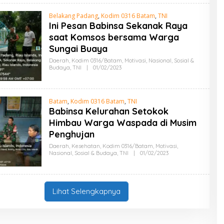
H
A
Belakang Padang
,
Kodim 0316 Batam
,
TNI
D
Ini Pesan Babinsa Sekanak Raya
M
I
saat Komsos bersama Warga
N
Sungai Buaya
Daerah
,
Kodim 0316/Batam
,
Motivasi
,
Nasional
,
Sosial &
Budaya
,
TNI
|
01/02/2023
O
L
E
H
A
Batam
,
Kodim 0316 Batam
,
TNI
D
Babinsa Kelurahan Setokok
M
I
Himbau Warga Waspada di Musim
N
Penghujan
Daerah
,
Kesehatan
,
Kodim 0316/Batam
,
Motivasi
,
Nasional
,
Sosial & Budaya
,
TNI
|
01/02/2023
O
L
E
H
A
D
Lihat Selengkapnya
M
I
N