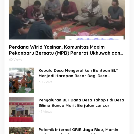
Perdana Wirid Yasinan, Komunitas Maxim
Pekanbaru Bersatu (MPB) Pererat Ukhuwah dan
Doa Bersama di Sekretariat
60 Views
Kepala Desa Menyerahkan Bantuan BLT
Menjadi Harapan Besar Bagi Desa
bawositora kecamatan pulau pulau batu
50 Views
barat kabupaten nias selatan
Penyaluran BLT Dana Desa Tahap I di Desa
Silima Banua Marit Berjalan Lancar
49 Views
Polemik Internal GRIB Jaya Riau, Martin