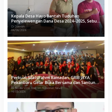
Kepala Desa Hayo Bantah Tuduhan
Penyelewengan Dana Desa 2024–2025, Sebut
Informasi yang Beredar Tidak Benar
Di Daerah
04/06/2026
Perkuat Silaturahmi Ramadan, GRIB JAYA
Pekanbaru Gelar Buka Bersama dan Santunan
Anak Yatim
Di Berita Viral, Daerah, Nasional, News
14/03/2026