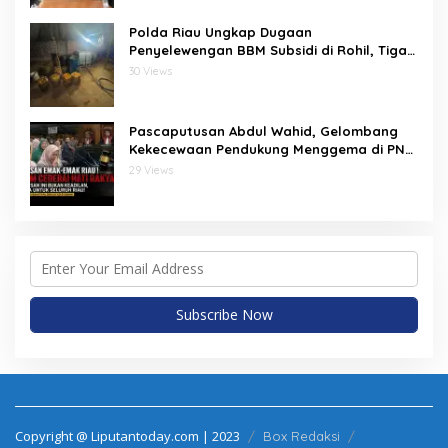
Polda Riau Ungkap Dugaan
Penyelewengan BBM Subsidi di Rohil, Tiga
Orang Jadi Tersangka
30 Views
Pascaputusan Abdul Wahid, Gelombang
Kekecewaan Pendukung Menggema di PN
Pekanbaru: “Kami Akan Terus Mencari
29 Views
Keadilan”
Copyright @ Liputantoday.com | 2023
Box Redaksi