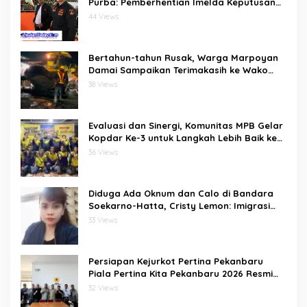
Purba: Pemberhentian Imelda Keputusan
Pusat
44 Views
Bertahun-tahun Rusak, Warga Marpoyan
Damai Sampaikan Terimakasih ke Wako
Agung usai Jalan Merak Diaspal Kembali
38 Views
Evaluasi dan Sinergi, Komunitas MPB Gelar
Kopdar Ke-3 untuk Langkah Lebih Baik ke
Depan
36 Views
Diduga Ada Oknum dan Calo di Bandara
Soekarno-Hatta, Cristy Lemon: Imigrasi
Harus Jadi Garda Depan Lawan TPPO
33 Views
Persiapan Kejurkot Pertina Pekanbaru
Piala Pertina Kita Pekanbaru 2026 Resmi
Dimulai
32 Views