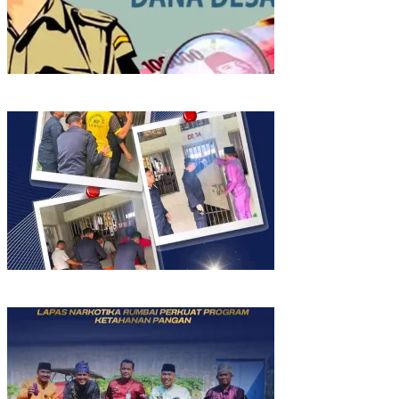
Diduga Korupsi Dana Ketahanan Pangan 2025, Oknum Pj Kades
Bawositera Akan Dilaporkan Ke APH
Deteksi Dini Gangguan Keamanan dan Ketertiban, Lapas
Narkotika Rumbai Gelar Razia Rutin Blok Hunian