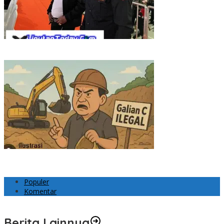
Polemik Internal GRIB Jaya Riau, Martin Purba: Pemberhentian
Imelda Keputusan Pusat
Nama Dicatut dalam Berita Kuari, Pemuda dan Warga Garuda
Sakti Kampar Tuntut Klarifikasi
Populer
Komentar
Berita Lainnya