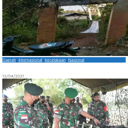
Daerah
,
Internasional
,
Kecelakaan
,
Nasional
Kendaraan Milik Perusahaan Nikel Menabrak Jembatan Gantung
Di Desa Hion Hingga Rusak Parah
12/04/2021