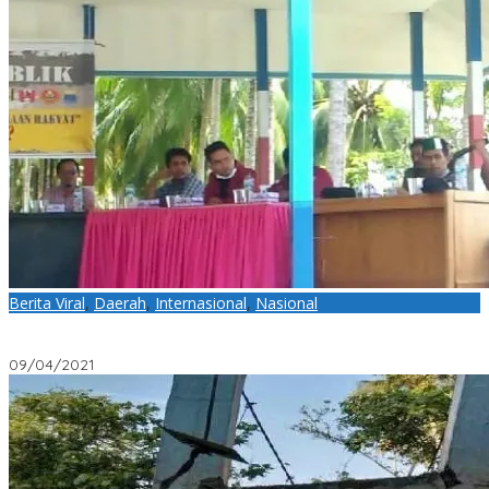
Berita Viral
,
Daerah
,
Internasional
,
Nasional
Menguak Fakta dan Mitos Perusahaan Tambang Nikel di
Kecamatan Bunta
09/04/2021