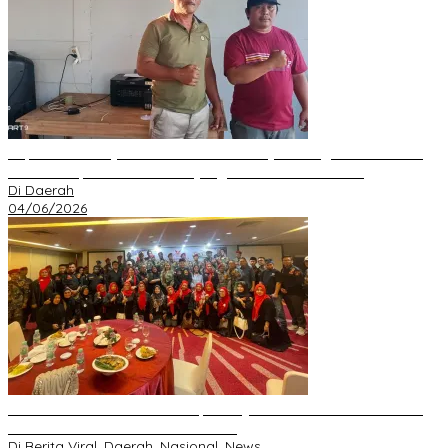
Kepala Desa Hayo Bantah Tuduhan Penyelewengan Dana Desa
2024–2025, Sebut Informasi yang Beredar Tidak Benar
Di Daerah
04/06/2026
Perkuat Silaturahmi Ramadan, GRIB JAYA Pekanbaru Gelar Buka
Bersama dan Santunan Anak Yatim
Di Berita Viral, Daerah, Nasional, News