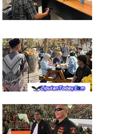
EKSEKUSI MATI UNTUK AKUN BUSUK! ANDI MORENA DIJAGAL
FITNAH KEJI, POLDA KEPRI BURU DAN BONGKAR DALANG
PROVOKATOR DIGITALLY SAMPAI KE AKAR!
Forum Mahasiswa Berintegritas Ajak Generasi Muda Perangi
TPPU, Gandeng Kejati Riau, Polda Riau dan Akademisi