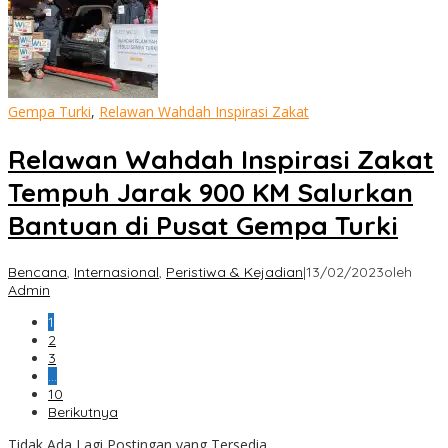
Gempa Turki
,
Relawan Wahdah Inspirasi Zakat
Relawan Wahdah Inspirasi Zakat
Tempuh Jarak 900 KM Salurkan
Bantuan di Pusat Gempa Turki
Bencana
,
Internasional
,
Peristiwa & Kejadian
|
13/02/2023
oleh
Admin
1
2
3
…
10
Berikutnya
Tidak Ada Lagi Postingan yang Tersedia.