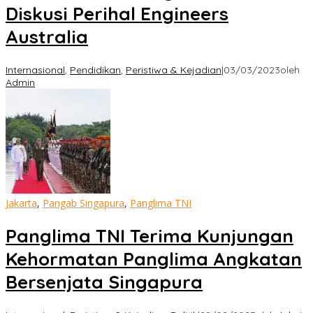
Diskusi Perihal Engineers
Australia
Internasional
,
Pendidikan
,
Peristiwa & Kejadian
|
03/03/2023
oleh
Admin
Jakarta
,
Pangab Singapura
,
Panglima TNI
Panglima TNI Terima Kunjungan
Kehormatan Panglima Angkatan
Bersenjata Singapura