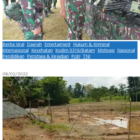
Berita Viral
,
Daerah
,
Entertaiment
,
Hukum & Kriminal
,
Internasional
,
Kesehatan
,
Kodim 0316/Batam
,
Motivasi
,
Nasional
,
Pendidikan
,
Peristiwa & Kejadian
,
Polri
,
TNI
Brigjen TNI Jimmy Periksa Kesiapan Operasi Penugasan Yonif
136/TS ke Papua Barat
08/02/2022