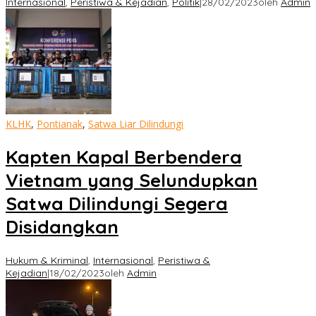
Internasional
,
Peristiwa & Kejadian
,
Politik
|
28/02/2023
oleh
Admin
KLHK
,
Pontianak
,
Satwa Liar Dilindungi
Kapten Kapal Berbendera
Vietnam yang Selundupkan
Satwa Dilindungi Segera
Disidangkan
Hukum & Kriminal
,
Internasional
,
Peristiwa &
Kejadian
|
18/02/2023
oleh
Admin