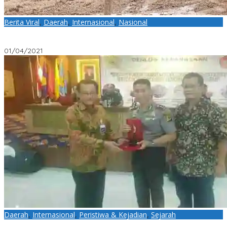
Berita Viral
,
Daerah
,
Internasional
,
Nasional
PT.MAN Menjawab Kejelasan Status dan Tuduhan Penggusuran
Lahan Pertanian Warga
01/04/2021
Daerah
,
Internasional
,
Peristiwa & Kejadian
,
Sejarah
Apakah Indonesia Akan Pecah Seperti Uni Soviet, WakaPolresta