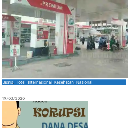
Bisnis
,
Hotel
,
Internasional
,
Kesehatan
,
Nasional
SPBU dan Hotel Turi Beach Nongsa Ikut Sepi, Dampak dari Virus
Corona
19/03/2020