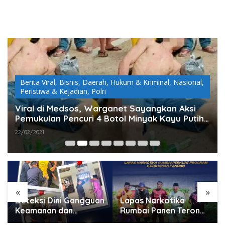
Berita Viral
,
Bisnis
,
Daerah
,
Hukum & Kriminal
,
Nasional
,
Peristiwa & Kejadian
,
Polri
Viral di Medsos, Warganet Sayangkan Aksi
Pemukulan Pencuri 4 Botol Minyak Kayu Putih
di Alfamart
22/02/2021
«
»
Deteksi Dini Gangguan
Lapas Narkotika
Keamanan dan
Rumbai Panen Terong,
Ketertiban, Lapas
Wujud Nyata Dukung