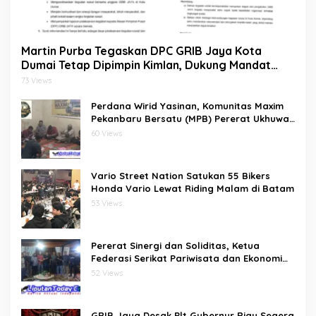
Martin Purba Tegaskan DPC GRIB Jaya Kota
Dumai Tetap Dipimpin Kimlan, Dukung Mandat
DPP kepada Agus Tera Jalankan Kegiatan Sosial
73 Views
Perdana Wirid Yasinan, Komunitas Maxim
Pekanbaru Bersatu (MPB) Pererat Ukhuwah
dan Doa Bersama di Sekretariat
60 Views
Vario Street Nation Satukan 55 Bikers
Honda Vario Lewat Riding Malam di Batam
53 Views
Pererat Sinergi dan Soliditas, Ketua
Federasi Serikat Pariwisata dan Ekonomi
Kreatif Gelar Silaturahmi Bersama
52 Views
Pengurus dan Penasehat
GRIB Jaya Desak Plt Gubernur Riau Segera