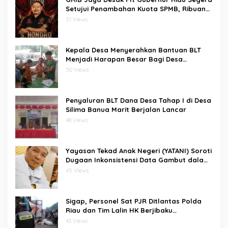
Setujui Penambahan Kuota SPMB, Ribuan
Siswa Terancam Tak Tertampung
51 Views
Kepala Desa Menyerahkan Bantuan BLT
Menjadi Harapan Besar Bagi Desa
bawositora kecamatan pulau pulau batu
50 Views
barat kabupaten nias selatan
Penyaluran BLT Dana Desa Tahap I di Desa
Silima Banua Marit Berjalan Lancar
48 Views
Yayasan Tekad Anak Negeri (YATANI) Soroti
Dugaan Inkonsistensi Data Gambut dalam
Proses Pembebasan HKm Dayun dari
45 Views
PIPPIB
Sigap, Personel Sat PJR Ditlantas Polda
Riau dan Tim Lalin HK Berjibaku
Selamatkan Korban Kecelakaan di Tol
43 Views