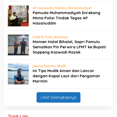
AP Hasanudin
,
Medsos
,
Muhammadiyah
Pemuda Muhammadiyah Enrekang
Minta Polisi Tindak Tegas AP
Hasanuddin
Halal Bi Halal
,
Makassar
Momen Halal Bihalal, Sapri Pamulu
Sematkan Pin Perwira LPMT ke Bupati
Soppeng Kaswadi Razak
Jakarta
,
Maritim
,
Mudik
Ini Tips Mudik Aman dan Lancar
dengan Kapal Laut dari Pengamat
Maritim
Lihat Selengkapnya
Topik Lain