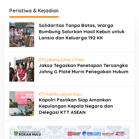
Narkotika Rumbai
Program Ketahanan
Gelar Razia Rutin Blok
Pangan
Peristiwa & Kejadian
Hunian
Solidaritas Tanpa Batas, Warga
Bumbung Salurkan Hasil Kebun untuk
Lansia dan Keluarga 192 KK
BTS
,
Jakarta
,
Johny G Plate
Jaksa Tegaskan Penetapan Tersangka
Johny G Plate Murni Penegakan Hukum
KTT ASEAN
,
Labuan Bajo
Kapolri Pastikan Siap Amankan
Kepulangan Kepala Negara dan
Delegasi KTT ASEAN