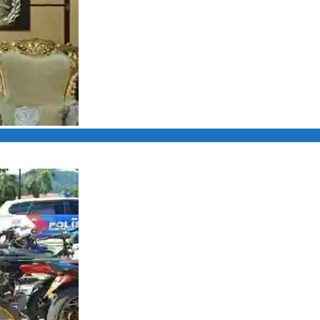
Pembangunan Kogabwilhan I di Mabes TNI