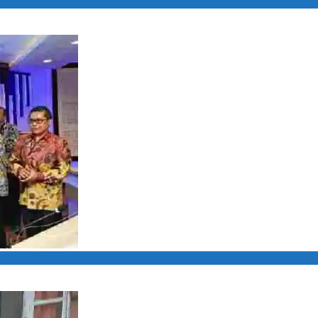
cai
ran dan Kerusakan Lingkungan