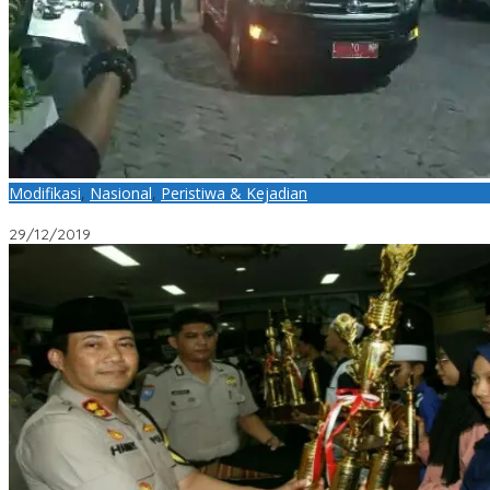
Modifikasi
,
Nasional
,
Peristiwa & Kejadian
Kasatpol PP Kota Surabaya Menyulap Plat Nomor Dinas Menjadi P
29/12/2019