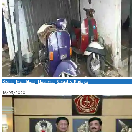
Bisnis
,
Modifikasi
,
Nasional
,
Sosial & Budaya
Di Tangan Anak Muda ini, Eksistensi Besi Klasik Bernilai Rupiah
16/03/2020