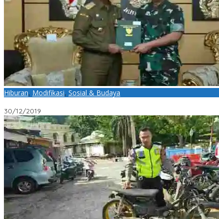
Hiburan
,
Modifikasi
,
Sosial & Budaya
Plt Gubernur Kepri H. Isdianto Serahkan Sertifikat Hibah Lahan 
30/12/2019