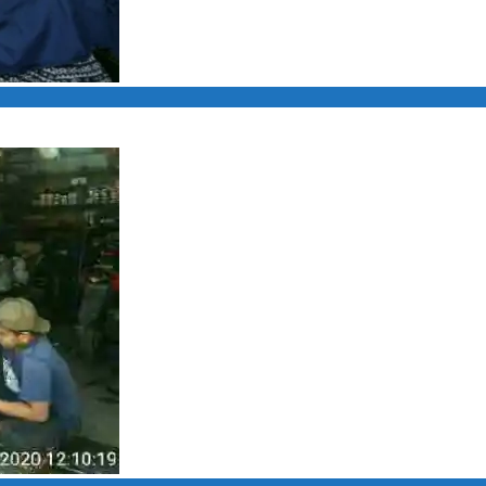
a Adzan, MTQ Dan Ceramah Kamtibmas