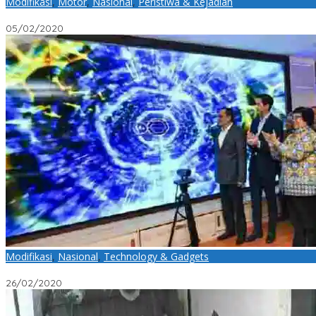
Modifikasi
,
Motor
,
Nasional
,
Peristiwa & Kejadian
Babinsa Bukit Tempayang Anangsana ke Bengkel Sepeda Motor A
05/02/2020
Modifikasi
,
Nasional
,
Technology & Gadgets
Peresmian Sistem Informasi Media Center Pengendalian Pencema
26/02/2020