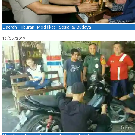
Daerah
,
Hiburan
,
Modifikasi
,
Sosial & Budaya
Semarakan Ramadhan, Polres Metro Jakarta Barat Gelar Lomb
13/05/2019