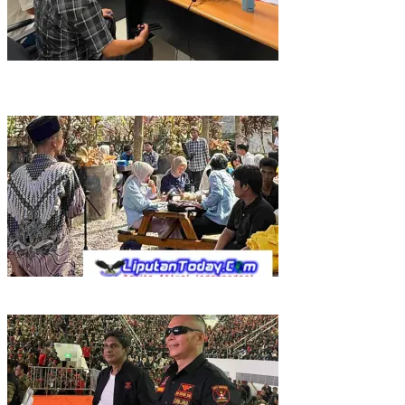
EKSEKUSI MATI UNTUK AKUN BUSUK! ANDI MORENA DIJAGAL
FITNAH KEJI, POLDA KEPRI BURU DAN BONGKAR DALANG
PROVOKATOR DIGITALLY SAMPAI KE AKAR!
Forum Mahasiswa Berintegritas Ajak Generasi Muda Perangi
TPPU, Gandeng Kejati Riau, Polda Riau dan Akademisi