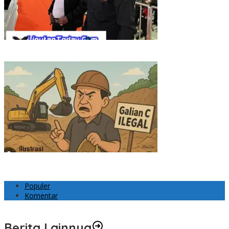
Polemik Internal GRIB Jaya Riau, Martin Purba: Pemberhentian
Imelda Keputusan Pusat
Nama Dicatut dalam Berita Kuari, Pemuda dan Warga Garuda
Sakti Kampar Tuntut Klarifikasi
Populer
Komentar
Berita Lainnya