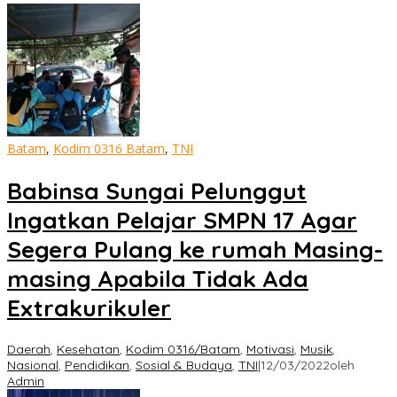
Batam
,
Kodim 0316 Batam
,
TNI
Babinsa Sungai Pelunggut
Ingatkan Pelajar SMPN 17 Agar
Segera Pulang ke rumah Masing-
masing Apabila Tidak Ada
Extrakurikuler
Daerah
,
Kesehatan
,
Kodim 0316/Batam
,
Motivasi
,
Musik
,
Nasional
,
Pendidikan
,
Sosial & Budaya
,
TNI
|
12/03/2022
oleh
Admin