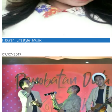
Hiburan
,
Lifestyle
,
Musik
MNCTV Kembali Gelar KDI, Anisa Irawan Putri Asal Tanjungbalai
Akan Kontes
09/07/2019