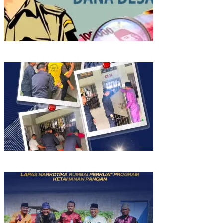
Diduga Korupsi Dana Ketahanan Pangan 2025, Oknum Pj Kades
Bawositera Akan Dilaporkan Ke APH
Deteksi Dini Gangguan Keamanan dan Ketertiban, Lapas
Narkotika Rumbai Gelar Razia Rutin Blok Hunian