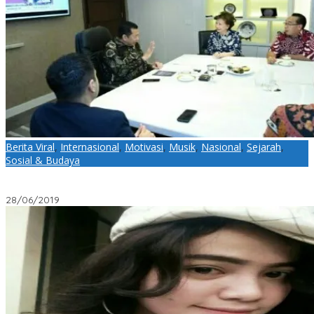
Berita Viral
,
Internasional
,
Motivasi
,
Musik
,
Nasional
,
Sejarah
,
Sosial & Budaya
Bamsoet; Kita Harus Bangga Banyak Maha Karya Indonesia
Diakui Dunia
28/06/2019