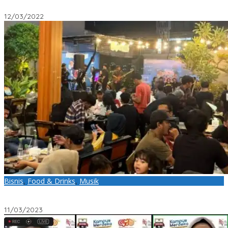
Extrakurikuler
12/03/2022
Bisnis
,
Food & Drinks
,
Musik
Plazgozz Cafe Makassar, Kafe Romantis Buat Kencan Bareng
Doi di Malam Minggu
11/03/2023