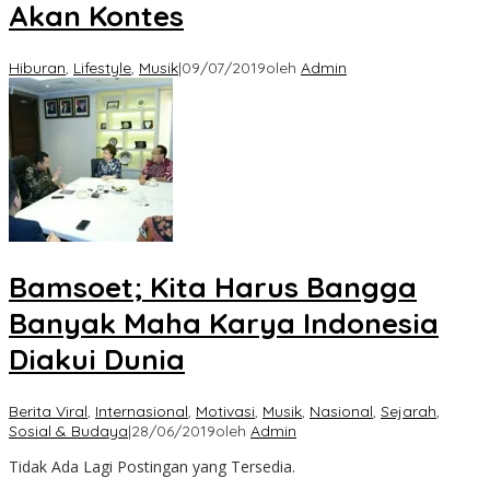
Akan Kontes
Hiburan
,
Lifestyle
,
Musik
|
09/07/2019
oleh
Admin
Bamsoet; Kita Harus Bangga
Banyak Maha Karya Indonesia
Diakui Dunia
Berita Viral
,
Internasional
,
Motivasi
,
Musik
,
Nasional
,
Sejarah
,
Sosial & Budaya
|
28/06/2019
oleh
Admin
Tidak Ada Lagi Postingan yang Tersedia.