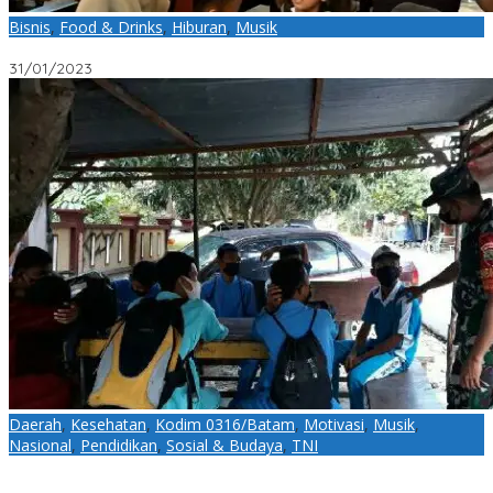
Bisnis
,
Food & Drinks
,
Hiburan
,
Musik
Ini 3 Kafe Live Music di Makassar, Nomor 1 Plazgozz Cafe
31/01/2023
Daerah
,
Kesehatan
,
Kodim 0316/Batam
,
Motivasi
,
Musik
,
Nasional
,
Pendidikan
,
Sosial & Budaya
,
TNI
Babinsa Sungai Pelunggut Ingatkan Pelajar SMPN 17 Agar
Segera Pulang ke rumah Masing-masing Apabila Tidak Ada