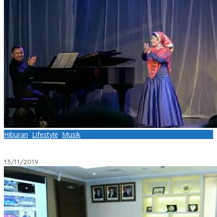
Hiburan
,
Lifestyle
,
Musik
Energi Luar Biasa dari Vokal Ati Sriati, Memukau Para
Penggemar dalam Konser Amal “Nada-nada Nan Tak Bertepi”
13/11/2019