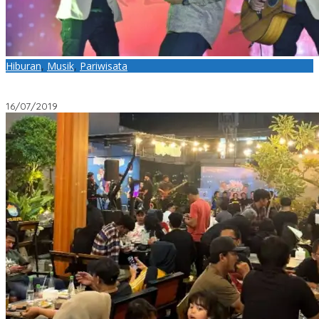
Hiburan
,
Musik
,
Pariwisata
Duet Joel Pasee dan Rialdoni, Meriahkan Acara Dutawisata
Lhokseumawe 2019
16/07/2019