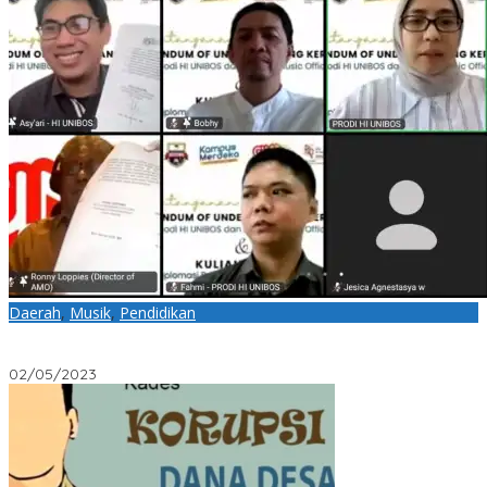
Daerah
,
Musik
,
Pendidikan
Prodi HI UNIBOS – Ambon Music Office Teken MoU dan Gelar
Kuliah Umum
02/05/2023