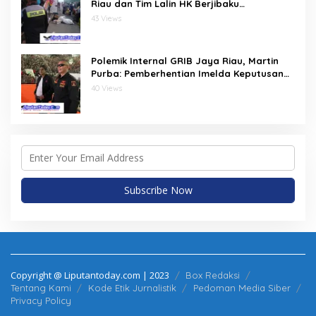
Riau dan Tim Lalin HK Berjibaku
Selamatkan Korban Kecelakaan di Tol
43 Views
Pekanbaru–Dumai
Polemik Internal GRIB Jaya Riau, Martin
Purba: Pemberhentian Imelda Keputusan
Pusat
40 Views
Copyright @ Liputantoday.com | 2023
Box Redaksi
Tentang Kami
Kode Etik Jurnalistik
Pedoman Media Siber
Privacy Policy