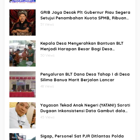
GRIB Jaya Desak Plt Gubernur Riau Segera
Setujui Penambahan Kuota SPMB, Ribuan
Siswa Terancam Tak Tertampung
51 Views
Kepala Desa Menyerahkan Bantuan BLT
Menjadi Harapan Besar Bagi Desa
bawositora kecamatan pulau pulau batu
50 Views
barat kabupaten nias selatan
Penyaluran BLT Dana Desa Tahap I di Desa
Silima Banua Marit Berjalan Lancar
48 Views
Yayasan Tekad Anak Negeri (YATANI) Soroti
Dugaan Inkonsistensi Data Gambut dalam
Proses Pembebasan HKm Dayun dari
45 Views
PIPPIB
Sigap, Personel Sat PJR Ditlantas Polda