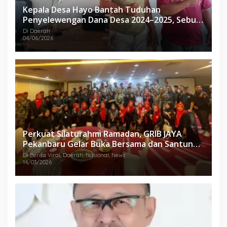
Kepala Desa Hayo Bantah Tuduhan
Penyelewengan Dana Desa 2024–2025, Sebut
Informasi yang Beredar Tidak Benar
Di Daerah
04/06/2026
Perkuat Silaturahmi Ramadan, GRIB JAYA
Pekanbaru Gelar Buka Bersama dan Santunan
Anak Yatim
Di Berita Viral, Daerah, Nasional, News
14/03/2026