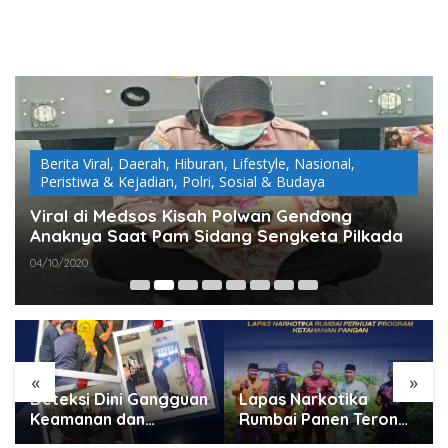
Berita Viral
,
Daerah
,
Hiburan
,
Lifestyle
,
Nasional
,
Peristiwa & Kejadian
,
Polri
,
Sosial & Budaya
Viral di Medsos Kisah Polwan Gendong
Anaknya Saat Pam Sidang Sengketa Pilkada
04/10/2020
«
»
Deteksi Dini Gangguan
Lapas Narkotika
Keamanan dan
Rumbai Panen Terong,
Ketertiban, Lapas
Wujud Nyata Dukung