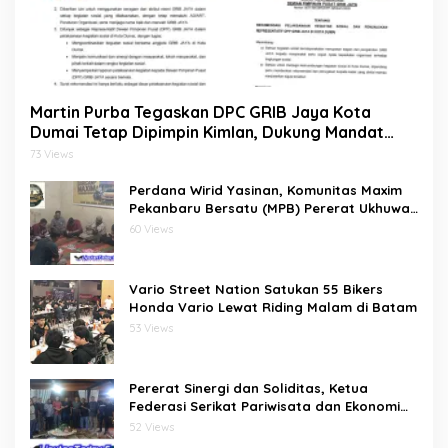
Martin Purba Tegaskan DPC GRIB Jaya Kota
Dumai Tetap Dipimpin Kimlan, Dukung Mandat
DPP kepada Agus Tera Jalankan Kegiatan Sosial
73 Views
Perdana Wirid Yasinan, Komunitas Maxim
Pekanbaru Bersatu (MPB) Pererat Ukhuwah
dan Doa Bersama di Sekretariat
60 Views
Vario Street Nation Satukan 55 Bikers
Honda Vario Lewat Riding Malam di Batam
53 Views
Pererat Sinergi dan Soliditas, Ketua
Federasi Serikat Pariwisata dan Ekonomi
Kreatif Gelar Silaturahmi Bersama
52 Views
Pengurus dan Penasehat