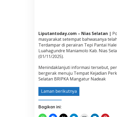
s
y
a
r
a
k
a
Liputantoday.com – Nias Selatan |
Po
t
T
masyarakat setempat bahwasanya telah 
e
Terdampar di perairan Tepi Pantai Hal
n
Luahagundre Maniamolo Kab. Nias Selat
t
(01/11/2025).
a
n
g
Menindaklanjuti informasi tersebut, per
P
bergerak menuju Tempat Kejadian Perkar
e
Selatan BRIPKA Mangatur Nadeak
n
e
m
Laman berikutnya
u
a
n
Bagikan ini:
m
a