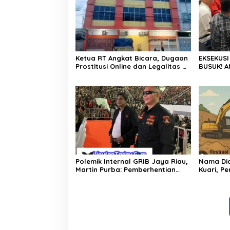
u
t
K
e
t
e
Ketua RT Angkat Bicara, Dugaan
EKSEKUSI
r
Prostitusi Online dan Legalitas Z
BUSUK! A
a
Homestay Harus Diusut Tuntas
FITNAH K
n
DAN BON
g
PROVOKAT
a
AKAR!
n
n
y
a
Polemik Internal GRIB Jaya Riau,
Nama Dic
Martin Purba: Pemberhentian
Kuari, P
Imelda Keputusan Pusat
Garuda S
Klarifikas