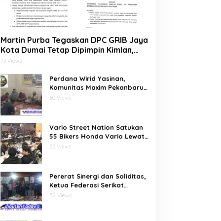
Martin Purba Tegaskan DPC GRIB Jaya
Kota Dumai Tetap Dipimpin Kimlan,
Dukung Mandat DPP kepada Agus
73 Views
Tera Jalankan Kegiatan Sosial
Perdana Wirid Yasinan,
Komunitas Maxim Pekanbaru
Bersatu (MPB) Pererat
60 Views
Ukhuwah dan Doa Bersama di
Sekretariat
Vario Street Nation Satukan
55 Bikers Honda Vario Lewat
Riding Malam di Batam
53 Views
Pererat Sinergi dan Soliditas,
Ketua Federasi Serikat
Pariwisata dan Ekonomi
52 Views
Kreatif Gelar Silaturahmi
Bersama Pengurus dan
Penasehat