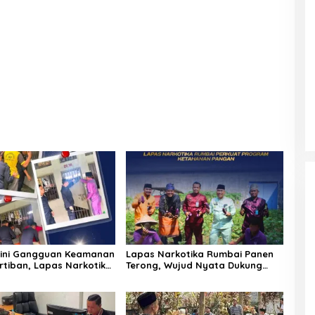
Dini Gangguan Keamanan
Lapas Narkotika Rumbai Panen
rtiban, Lapas Narkotika
Terong, Wujud Nyata Dukung
elar Razia Rutin Blok
Program Ketahanan Pangan