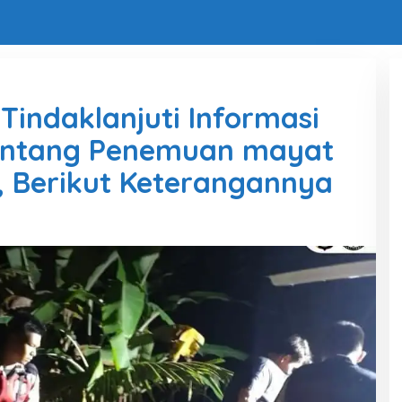
 Tindaklanjuti Informasi
Tentang Penemuan mayat
i, Berikut Keterangannya