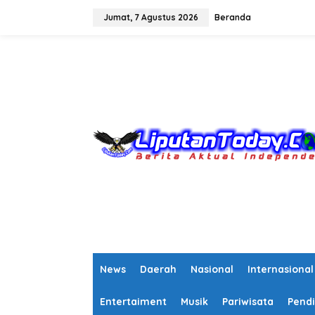
L
e
Jumat, 7 Agustus 2026
Beranda
w
a
tutup
t
i
k
e
k
o
n
t
e
n
News
Daerah
Nasional
Internasional
Entertaiment
Musik
Pariwisata
Pendi