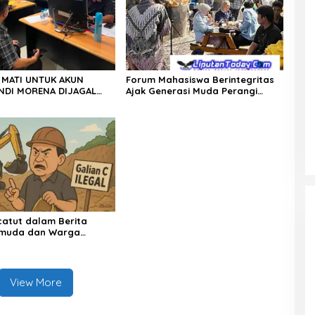
 MATI UNTUK AKUN
Forum Mahasiswa Berintegritas
NDI MORENA DIJAGAL
Ajak Generasi Muda Perangi
EJI, POLDA KEPRI BURU
TPPU, Gandeng Kejati Riau, Polda
GKAR DALANG
Riau dan Akademisi
OR DIGITALLY SAMPAI KE
atut dalam Berita
emuda dan Warga
akti Kampar Tuntut
i
View More