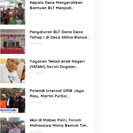
Kepala Desa Menyerahkan
Bantuan BLT Menjadi
Harapan Besar Bagi Desa
50 Views
bawositora kecamatan pulau
pulau batu barat kabupaten
nias selatan
Penyaluran BLT Dana Desa
Tahap I di Desa Silima Banua
Marit Berjalan Lancar
48 Views
Yayasan Tekad Anak Negeri
(YATANI) Soroti Dugaan
Inkonsistensi Data Gambut
45 Views
dalam Proses Pembebasan
HKm Dayun dari PIPPIB
Polemik Internal GRIB Jaya
Riau, Martin Purba:
Pemberhentian Imelda
44 Views
Keputusan Pusat
Aksi di Mabes Polri, Forum
Mahasiswa Minta Bentuk Tim
Khusus Usut Dugaan
40 Views