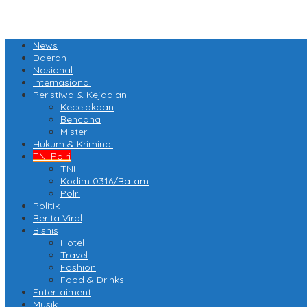
News
Daerah
Nasional
Internasional
Peristiwa & Kejadian
Kecelakaan
Bencana
Misteri
Hukum & Kriminal
TNI Polri
TNI
Kodim 0316/Batam
Polri
Politik
Berita Viral
Bisnis
Hotel
Travel
Fashion
Food & Drinks
Entertaiment
Musik