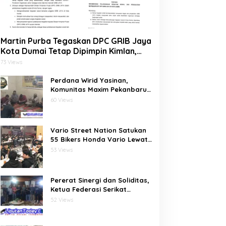
Martin Purba Tegaskan DPC GRIB Jaya
Kota Dumai Tetap Dipimpin Kimlan,
Dukung Mandat DPP kepada Agus
73 Views
Tera Jalankan Kegiatan Sosial
Perdana Wirid Yasinan,
Komunitas Maxim Pekanbaru
Bersatu (MPB) Pererat
60 Views
Ukhuwah dan Doa Bersama di
Sekretariat
Vario Street Nation Satukan
55 Bikers Honda Vario Lewat
Riding Malam di Batam
53 Views
Pererat Sinergi dan Soliditas,
Ketua Federasi Serikat
Pariwisata dan Ekonomi
52 Views
Kreatif Gelar Silaturahmi
Bersama Pengurus dan
Penasehat