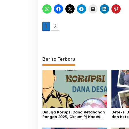
1
2
Berita Terbaru
Diduga Korupsi Dana Ketahanan
Deteksi 
Pangan 2025, Oknum Pj Kades
dan Kete
Bawositera Akan Dilaporkan Ke
Rumbai G
APH
Hunian