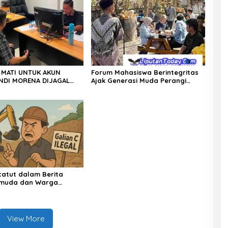
 MATI UNTUK AKUN
Forum Mahasiswa Berintegritas
NDI MORENA DIJAGAL
Ajak Generasi Muda Perangi
EJI, POLDA KEPRI BURU
TPPU, Gandeng Kejati Riau, Polda
GKAR DALANG
Riau dan Akademisi
OR DIGITALLY SAMPAI KE
atut dalam Berita
emuda dan Warga
akti Kampar Tuntut
i
View More