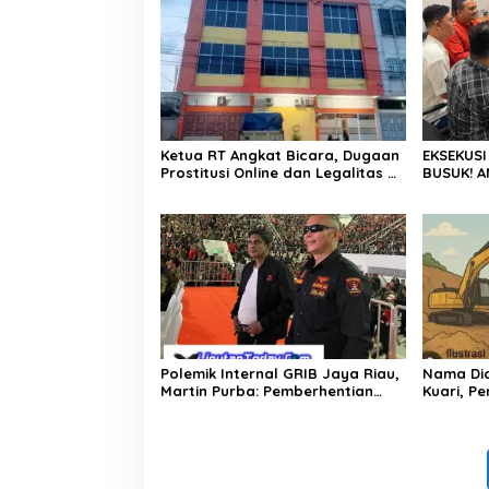
Ketua RT Angkat Bicara, Dugaan
EKSEKUSI
Prostitusi Online dan Legalitas Z
BUSUK! A
Homestay Harus Diusut Tuntas
FITNAH K
DAN BON
PROVOKAT
AKAR!
Polemik Internal GRIB Jaya Riau,
Nama Dic
Martin Purba: Pemberhentian
Kuari, P
Imelda Keputusan Pusat
Garuda S
Klarifikas