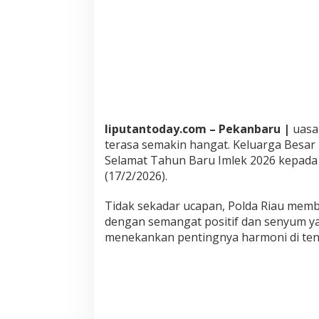
a
m
a
n
a
n
"
liputantoday.com – Pekanbaru |
uasa
terasa semakin hangat. Keluarga Besar
Selamat Tahun Baru Imlek 2026 kepada 
(17/2/2026).
Tidak sekadar ucapan, Polda Riau mem
dengan semangat positif dan senyum yan
menekankan pentingnya harmoni di te