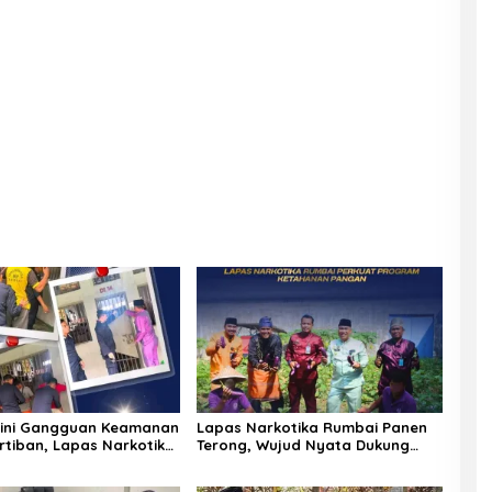
Dini Gangguan Keamanan
Lapas Narkotika Rumbai Panen
rtiban, Lapas Narkotika
Terong, Wujud Nyata Dukung
elar Razia Rutin Blok
Program Ketahanan Pangan