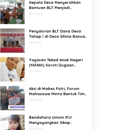
Kepala Desa Menyerahkan
Bantuan BLT Menjadi
Harapan Besar Bagi Desa
50 Views
bawositora kecamatan pulau
pulau batu barat kabupaten
nias selatan
Penyaluran BLT Dana Desa
Tahap I di Desa Silima Banua
Marit Berjalan Lancar
48 Views
Yayasan Tekad Anak Negeri
(YATANI) Soroti Dugaan
Inkonsistensi Data Gambut
45 Views
dalam Proses Pembebasan
HKm Dayun dari PIPPIB
Aksi di Mabes Polri, Forum
Mahasiswa Minta Bentuk Tim
Khusus Usut Dugaan
40 Views
Kerusakan DAS Rokan Kiri
Bendahara Umum IPJI
Menyayangkan Sikap
Pemegang Mandat PWOD
40 Views