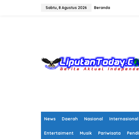
L
e
Sabtu, 8 Agustus 2026
Beranda
w
a
tutup
t
i
k
e
k
o
n
t
e
n
News
Daerah
Nasional
Internasional
Entertaiment
Musik
Pariwisata
Pendi