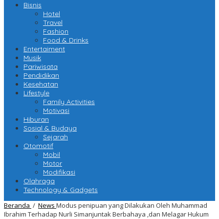
Bisnis
Hotel
Travel
Fashion
Food & Drinks
Entertaiment
Musik
Pariwisata
Pendidikan
Kesehatan
Lifestyle
Family Activities
Motivasi
Hiburan
Sosial & Budaya
Sejarah
Otomotif
Mobil
Motor
Modifikasi
Olahraga
Technology & Gadgets
Beranda
/
News
Modus penipuan yang Dilakukan Oleh Muhammad
Ibrahim Terhadap Nurli Simanjuntak Berbahaya ,dan Melagar Hukum