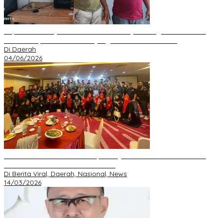
Kepala Desa Hayo Bantah Tuduhan Penyelewengan Dana Desa
2024–2025, Sebut Informasi yang Beredar Tidak Benar
Di Daerah
04/06/2026
Perkuat Silaturahmi Ramadan, GRIB JAYA Pekanbaru Gelar Buka
Bersama dan Santunan Anak Yatim
Di Berita Viral, Daerah, Nasional, News
14/03/2026