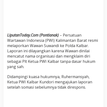
n
P
l
t
K
e
t
u
LiputanToday.Com (Pontianak)
– Persatuan
a
Wartawan Indonesia (PWI) Kalimantan Barat resmi
melaporkan Wawan Suwandi ke Polda Kalbar.
Laporan ini dilayangkan karena Wawan dinilai
mencatut nama organisasi dan mengklaim diri
sebagai Plt Ketua PWI Kalbar tanpa dasar hukum
yang sah.
Didampingi kuasa hukumnya, Ruhermansyah,
Ketua PWI Kalbar Kundori mengajukan laporan
setelah somasi sebelumnya tidak direspons.