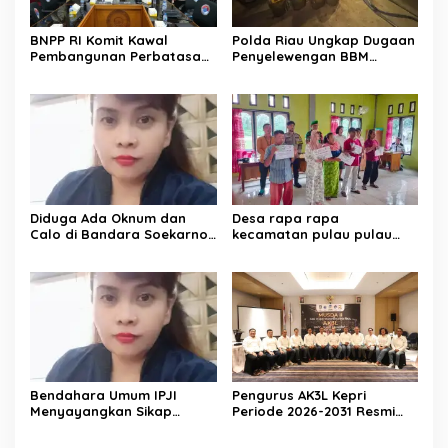
BNPP RI Komit Kawal
Polda Riau Ungkap Dugaan
Pembangunan Perbatasan,
Penyelewengan BBM
Bupati Asmar Perjuangkan
Subsidi di Rohil, Tiga Orang
Infrastruktur Strategis
Jadi Tersangka
Kepulauan Meranti
Diduga Ada Oknum dan
Desa rapa rapa
Calo di Bandara Soekarno-
kecamatan pulau pulau
Hatta, Cristy Lemon:
batu kabupaten nias
Imigrasi Harus Jadi Garda
selatan
Depan Lawan TPPO
Bendahara Umum IPJI
Pengurus AK3L Kepri
Menyayangkan Sikap
Periode 2026-2031 Resmi
Pemegang Mandat PWOD
Dikukuhkan,Komitmen Tekan
Kepri
Angka Kecelakaan