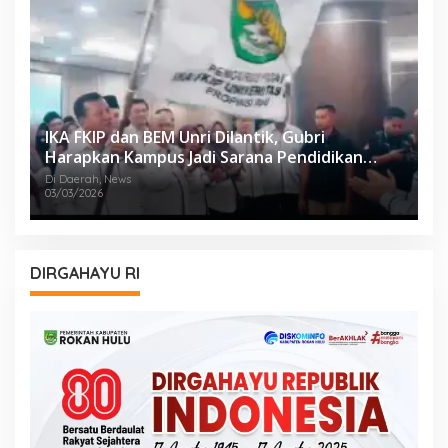
IKA FKIP dan BEM Unri Dilantik, Gubri
Harapkan Kampus Jadi Sarana Pendidikan
Moral yang Baik
Di Daerah, News
03/03/2026
DIRGAHAYU RI