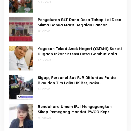
bawositora kecamatan pulau pulau batu
50 Views
barat kabupaten nias selatan
Penyaluran BLT Dana Desa Tahap I di Desa
Silima Banua Marit Berjalan Lancar
48 Views
Yayasan Tekad Anak Negeri (YATANI) Soroti
Dugaan Inkonsistensi Data Gambut dalam
Proses Pembebasan HKm Dayun dari
45 Views
PIPPIB
Sigap, Personel Sat PJR Ditlantas Polda
Riau dan Tim Lalin HK Berjibaku
Selamatkan Korban Kecelakaan di Tol
43 Views
Pekanbaru–Dumai
Bendahara Umum IPJI Menyayangkan
Sikap Pemegang Mandat PWOD Kepri
40 Views