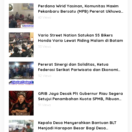
Perdana Wirid Yasinan, Komunitas Maxim
Pekanbaru Bersatu (MPB) Pererat Ukhuwah
dan Doa Bersama di Sekretariat
60 Views
Vario Street Nation Satukan 55 Bikers
Honda Vario Lewat Riding Malam di Batam
53 Views
Pererat Sinergi dan Soliditas, Ketua
Federasi Serikat Pariwisata dan Ekonomi
Kreatif Gelar Silaturahmi Bersama
52 Views
Pengurus dan Penasehat
GRIB Jaya Desak Plt Gubernur Riau Segera
Setujui Penambahan Kuota SPMB, Ribuan
Siswa Terancam Tak Tertampung
51 Views
Kepala Desa Menyerahkan Bantuan BLT
Menjadi Harapan Besar Bagi Desa