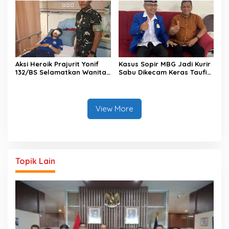
Konstruksi
Aksi Heroik Prajurit Yonif
Kasus Sopir MBG Jadi Kurir
132/BS Selamatkan Wanita
Sabu Dikecam Keras Taufiq
yang Terjebak Kebakaran
Rachman, Minta Efek Jera
di Pasar Raya Bangkinang
Viral di Media Sosial
View More
Topik Lain