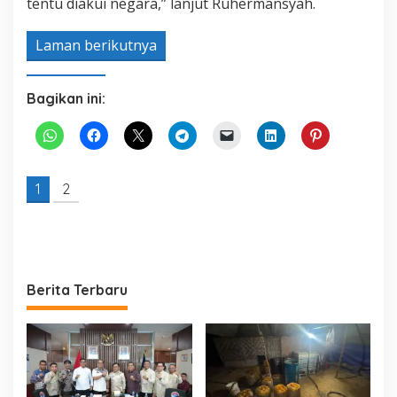
tentu diakui negara,” lanjut Ruhermansyah.
Laman berikutnya
Bagikan ini:
1
2
Berita Terbaru