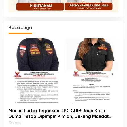
Baca Juga
Martin Purba Tegaskan DPC GRIB Jaya Kota
Dumai Tetap Dipimpin Kimlan, Dukung Mandat
DPP kepada Agus Tera Jalankan Kegiatan Sosial
73 Views