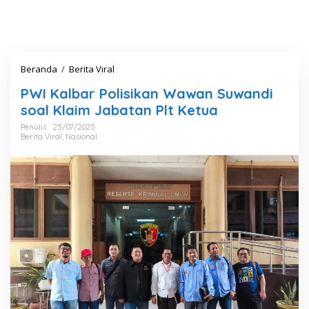
Beranda
/
Berita Viral
P
W
PWI Kalbar Polisikan Wawan Suwandi
I
K
soal Klaim Jabatan Plt Ketua
a
Penulis
25/07/2025
l
Berita Viral
,
Nasional
b
a
r
P
o
l
i
s
i
k
a
n
W
a