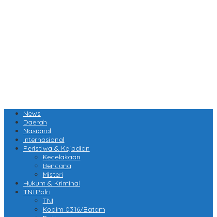
News
Daerah
Nasional
Internasional
Peristiwa & Kejadian
Kecelakaan
Bencana
Misteri
Hukum & Kriminal
TNI Polri
TNI
Kodim 0316/Batam