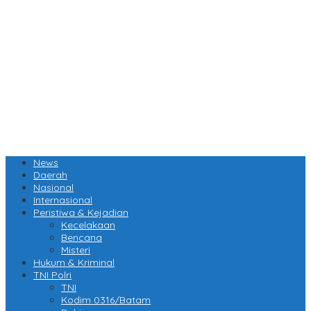
News
Daerah
Nasional
Internasional
Peristiwa & Kejadian
Kecelakaan
Bencana
Misteri
Hukum & Kriminal
TNI Polri
TNI
Kodim 0316/Batam