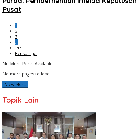
Purba: Pemberhentian Imelda Keputusan
Pusat
1
2
3
…
145
Berikutnya
No More Posts Available.
No more pages to load.
View More
Topik Lain