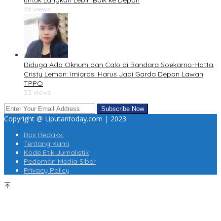
untuk Langkah Lebih Baik ke Depan
36 views
Diduga Ada Oknum dan Calo di Bandara Soekarno-Hatta,
Cristy Lemon: Imigrasi Harus Jadi Garda Depan Lawan
TPPO
33 views
Copyright @ Liputantoday.com | 2023
Box Redaksi
Tentang Kami
Kode Etik Jurnalistik
Pedoman Media Siber
Privacy Policy