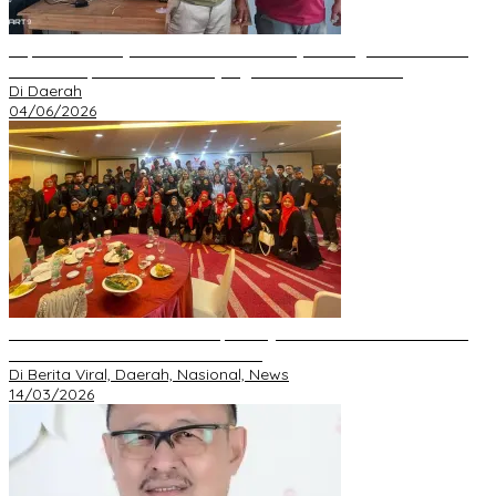
Kepala Desa Hayo Bantah Tuduhan Penyelewengan Dana Desa
2024–2025, Sebut Informasi yang Beredar Tidak Benar
Di Daerah
04/06/2026
Perkuat Silaturahmi Ramadan, GRIB JAYA Pekanbaru Gelar Buka
Bersama dan Santunan Anak Yatim
Di Berita Viral, Daerah, Nasional, News
14/03/2026