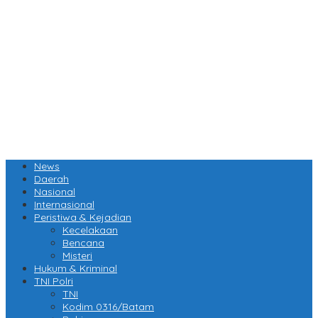
News
Daerah
Nasional
Internasional
Peristiwa & Kejadian
Kecelakaan
Bencana
Misteri
Hukum & Kriminal
TNI Polri
TNI
Kodim 0316/Batam