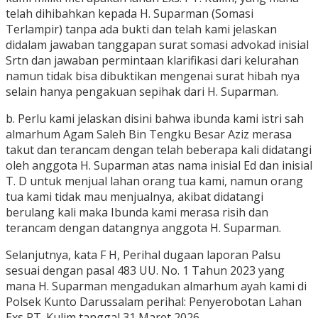
telah dihibahkan kepada H. Suparman (Somasi
Terlampir) tanpa ada bukti dan telah kami jelaskan
didalam jawaban tanggapan surat somasi advokad inisial
Srtn dan jawaban permintaan klarifikasi dari kelurahan
namun tidak bisa dibuktikan mengenai surat hibah nya
selain hanya pengakuan sepihak dari H. Suparman.
b. Perlu kami jelaskan disini bahwa ibunda kami istri sah
almarhum Agam Saleh Bin Tengku Besar Aziz merasa
takut dan terancam dengan telah beberapa kali didatangi
oleh anggota H. Suparman atas nama inisial Ed dan inisial
T. D untuk menjual lahan orang tua kami, namun orang
tua kami tidak mau menjualnya, akibat didatangi
berulang kali maka Ibunda kami merasa risih dan
terancam dengan datangnya anggota H. Suparman.
Selanjutnya, kata F H, Perihal dugaan laporan Palsu
sesuai dengan pasal 483 UU. No. 1 Tahun 2023 yang
mana H. Suparman mengadukan almarhum ayah kami di
Polsek Kunto Darussalam perihal: Penyerobotan Lahan
Exs PT. Kulim tanggal 31 Maret 2026,