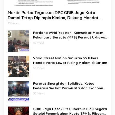
Martin Purba Tegaskan DPC GRIB Jaya Kota
Dumai Tetap Dipimpin Kimlan, Dukung Mandat
DPP kepada Agus Tera Jalankan Kegiatan Sosial
73 Views
Perdana Wirid Yasinan, Komunitas Maxim
Pekanbaru Bersatu (MPB) Pererat Ukhuwah
dan Doa Bersama di Sekretariat
60 Views
Vario Street Nation Satukan 55 Bikers
Honda Vario Lewat Riding Malam di Batam
53 Views
Pererat Sinergi dan Soliditas, Ketua
Federasi Serikat Pariwisata dan Ekonomi
Kreatif Gelar Silaturahmi Bersama
52 Views
Pengurus dan Penasehat
GRIB Jaya Desak Plt Gubernur Riau Segera
Setujui Penambahan Kuota SPMB, Ribuan