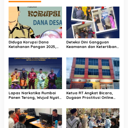
Diduga Korupsi Dana
Deteksi Dini Gangguan
Ketahanan Pangan 2025,
Keamanan dan Ketertiban,
Oknum Pj Kades Bawositera
Lapas Narkotika Rumbai
Akan Dilaporkan Ke APH
Gelar Razia Rutin Blok
Hunian
Lapas Narkotika Rumbai
Ketua RT Angkat Bicara,
Panen Terong, Wujud Nyata
Dugaan Prostitusi Online
Dukung Program
dan Legalitas Z Homestay
Ketahanan Pangan
Harus Diusut Tuntas