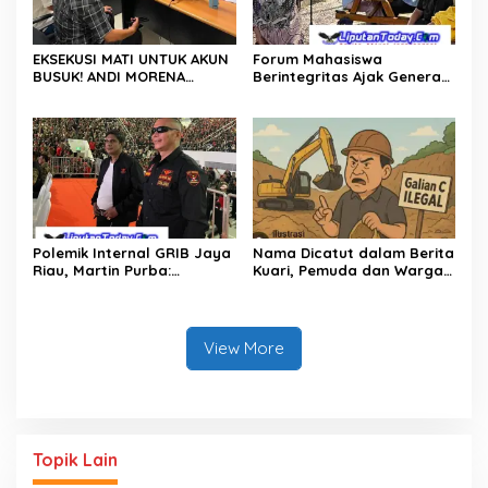
EKSEKUSI MATI UNTUK AKUN
Forum Mahasiswa
BUSUK! ANDI MORENA
Berintegritas Ajak Generasi
DIJAGAL FITNAH KEJI, POLDA
Muda Perangi TPPU,
KEPRI BURU DAN BONGKAR
Gandeng Kejati Riau, Polda
DALANG PROVOKATOR
Riau dan Akademisi
DIGITALLY SAMPAI KE AKAR!
Polemik Internal GRIB Jaya
Nama Dicatut dalam Berita
Riau, Martin Purba:
Kuari, Pemuda dan Warga
Pemberhentian Imelda
Garuda Sakti Kampar
Keputusan Pusat
Tuntut Klarifikasi
View More
Topik Lain