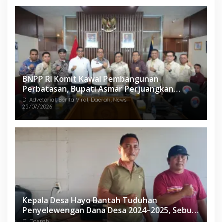
BNPP RI Komit Kawal Pembangunan
Perbatasan, Bupati Asmar Perjuangkan
Infrastruktur Strategis Kepulauan Meranti
Di Advetorial, Berita Viral, Daerah, News
25/07/2026
Kepala Desa Hayo Bantah Tuduhan
Penyelewengan Dana Desa 2024–2025, Sebut
Informasi yang Beredar Tidak Benar
Di Daerah