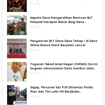
Siswa Terancam Tak Tertampung
51 Views
Kepala Desa Menyerahkan Bantuan BLT
Menjadi Harapan Besar Bagi Desa
bawositora kecamatan pulau pulau batu
50 Views
barat kabupaten nias selatan
Penyaluran BLT Dana Desa Tahap I di Desa
Silima Banua Marit Berjalan Lancar
48 Views
Yayasan Tekad Anak Negeri (YATANI) Soroti
Dugaan Inkonsistensi Data Gambut dalam
Proses Pembebasan HKm Dayun dari
45 Views
PIPPIB
Sigap, Personel Sat PJR Ditlantas Polda
Riau dan Tim Lalin HK Berjibaku
Selamatkan Korban Kecelakaan di Tol
43 Views
Pekanbaru–Dumai