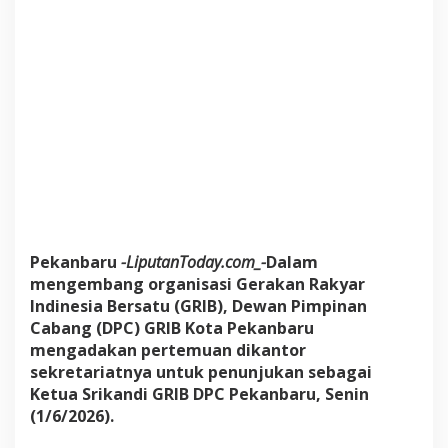
s
a
r
k
a
n
S
r
i
k
a
n
d
i
Pekanbaru
-LiputanToday.com_-
Dalam
D
mengembang organisasi Gerakan Rakyar
i
K
Indinesia Bersatu (GRIB), Dewan Pimpinan
o
Cabang (DPC) GRIB Kota Pekanbaru
t
mengadakan pertemuan dikantor
a
sekretariatnya untuk penunjukan sebagai
P
Ketua Srikandi GRIB DPC Pekanbaru, Senin
e
k
(1/6/2026).
a
n