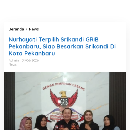
Beranda
/
News
N
u
Nurhayati Terpilih Srikandi GRIB
r
h
Pekanbaru, Siap Besarkan Srikandi Di
a
Kota Pekanbaru
y
a
Admin
01/06/2026
News
t
i
T
e
r
p
i
l
i
h
S
r
i