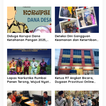
Peradi Pekanbaru Bentuk
Jalankan Program Perdana
Tim Pembela 150 Advokat
nya “Jumat Berkah”
Diduga Korupsi Dana
Deteksi Dini Gangguan
Ketahanan Pangan 2025,
Keamanan dan Ketertiban,
Oknum Pj Kades Bawositera
Lapas Narkotika Rumbai
Akan Dilaporkan Ke APH
Gelar Razia Rutin Blok
Hunian
Lapas Narkotika Rumbai
Ketua RT Angkat Bicara,
Panen Terong, Wujud Nyata
Dugaan Prostitusi Online
Dukung Program
dan Legalitas Z Homestay
Ketahanan Pangan
Harus Diusut Tuntas