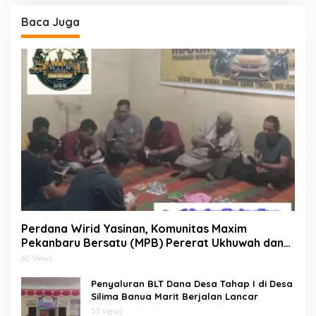
Baca Juga
Perdana Wirid Yasinan, Komunitas Maxim
Pekanbaru Bersatu (MPB) Pererat Ukhuwah dan
Doa Bersama di Sekretariat
60 Views
Penyaluran BLT Dana Desa Tahap I di Desa
Silima Banua Marit Berjalan Lancar
53 Views