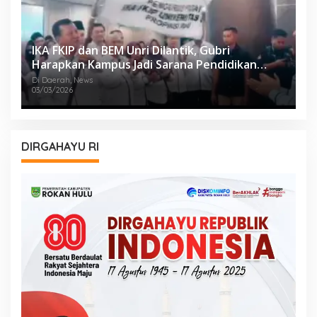
IKA FKIP dan BEM Unri Dilantik, Gubri
Harapkan Kampus Jadi Sarana Pendidikan
Moral yang Baik
Di Daerah, News
03/03/2026
DIRGAHAYU RI