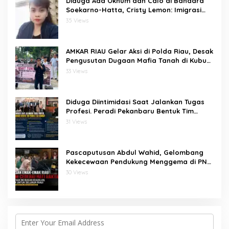
Diduga Ada Oknum dan Calo di Bandara
Soekarno-Hatta, Cristy Lemon: Imigrasi
Harus Jadi Garda Depan Lawan TPPO
35 Views
AMKAR RIAU Gelar Aksi di Polda Riau, Desak
Pengusutan Dugaan Mafia Tanah di Kubu
Babussalam, Kabupaten Rokan Hilir
33 Views
Diduga Diintimidasi Saat Jalankan Tugas
Profesi. Peradi Pekanbaru Bentuk Tim
Pembela 150 Advokat
31 Views
Pascaputusan Abdul Wahid, Gelombang
Kekecewaan Pendukung Menggema di PN
Pekanbaru: “Kami Akan Terus Mencari
30 Views
Keadilan”