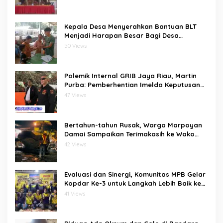
Kepala Desa Menyerahkan Bantuan BLT
Menjadi Harapan Besar Bagi Desa
bawositora kecamatan pulau pulau batu
50 Views
barat kabupaten nias selatan
Polemik Internal GRIB Jaya Riau, Martin
Purba: Pemberhentian Imelda Keputusan
Pusat
47 Views
Bertahun-tahun Rusak, Warga Marpoyan
Damai Sampaikan Terimakasih ke Wako
Agung usai Jalan Merak Diaspal Kembali
42 Views
Evaluasi dan Sinergi, Komunitas MPB Gelar
Kopdar Ke-3 untuk Langkah Lebih Baik ke
Depan
41 Views