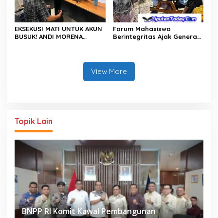
EKSEKUSI MATI UNTUK AKUN
Forum Mahasiswa
BUSUK! ANDI MORENA
Berintegritas Ajak Generasi
DIJAGAL FITNAH KEJI, POLDA
Muda Perangi TPPU,
KEPRI BURU DAN BONGKAR
Gandeng Kejati Riau, Polda
DALANG PROVOKATOR
Riau dan Akademisi
DIGITALLY SAMPAI KE AKAR!
View More
Topik Lain
BNPP RI Komit Kawal Pembangunan