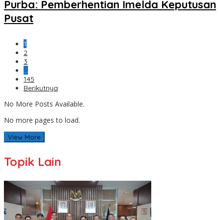
Purba: Pemberhentian Imelda Keputusan
Pusat
1
2
3
…
145
Berikutnya
No More Posts Available.
No more pages to load.
View More
Topik Lain