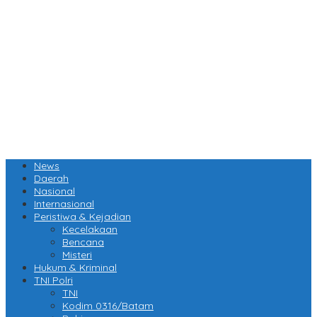
News
Daerah
Nasional
Internasional
Peristiwa & Kejadian
Kecelakaan
Bencana
Misteri
Hukum & Kriminal
TNI Polri
TNI
Kodim 0316/Batam