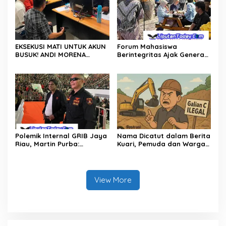
EKSEKUSI MATI UNTUK AKUN
Forum Mahasiswa
BUSUK! ANDI MORENA
Berintegritas Ajak Generasi
DIJAGAL FITNAH KEJI, POLDA
Muda Perangi TPPU,
KEPRI BURU DAN BONGKAR
Gandeng Kejati Riau, Polda
DALANG PROVOKATOR
Riau dan Akademisi
DIGITALLY SAMPAI KE AKAR!
Polemik Internal GRIB Jaya
Nama Dicatut dalam Berita
Riau, Martin Purba:
Kuari, Pemuda dan Warga
Pemberhentian Imelda
Garuda Sakti Kampar
Keputusan Pusat
Tuntut Klarifikasi
View More