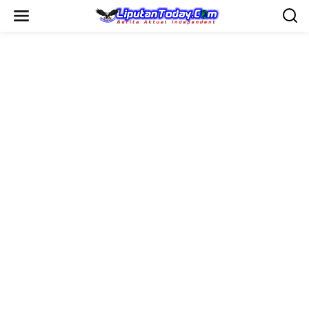
L
e
w
a
t
i
k
e
k
o
n
t
e
n