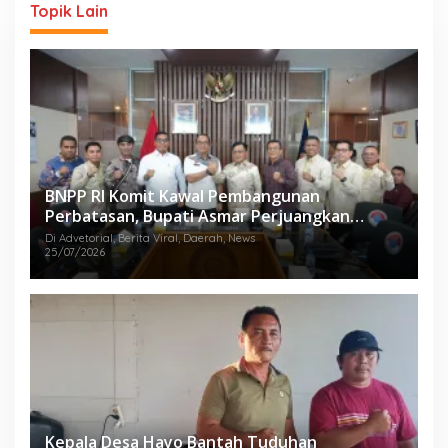
Topik Lain
BNPP RI Komit Kawal Pembangunan
Perbatasan, Bupati Asmar Perjuangkan
Infrastruktur Strategis Kepulauan Meranti
Di Advetorial, Berita Viral, Daerah, News
25/07/2026
Kepala Desa Hayo Bantah Tuduhan