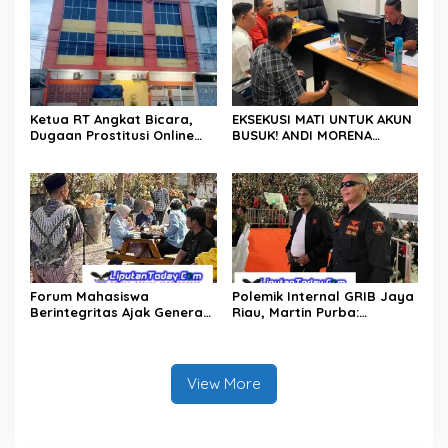
Hunian
Ketua RT Angkat Bicara,
EKSEKUSI MATI UNTUK AKUN
Dugaan Prostitusi Online
BUSUK! ANDI MORENA
dan Legalitas Z Homestay
DIJAGAL FITNAH KEJI, POLDA
Harus Diusut Tuntas
KEPRI BURU DAN BONGKAR
DALANG PROVOKATOR
DIGITALLY SAMPAI KE AKAR!
Forum Mahasiswa
Polemik Internal GRIB Jaya
Berintegritas Ajak Generasi
Riau, Martin Purba:
Muda Perangi TPPU,
Pemberhentian Imelda
Gandeng Kejati Riau, Polda
Keputusan Pusat
Riau dan Akademisi
View More