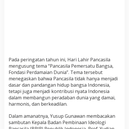
a
h
i
r
P
a
n
c
a
s
i
l
Pada peringatan tahun ini, Hari Lahir Pancasila
a
mengusung tema “Pancasila Pemersatu Bangsa,
Fondasi Perdamaian Dunia”. Tema tersebut
menegaskan bahwa Pancasila tidak hanya menjadi
dasar dan pandangan hidup bangsa Indonesia,
tetapi juga menjadi kontribusi nyata Indonesia
dalam membangun peradaban dunia yang damai,
harmonis, dan berkeadilan.
Dalam amanatnya, Yusup Gunawan membacakan
sambutan Kepala Badan Pembinaan Ideologi
Pancasila (BPIP) Republik Indonesia, Prof. Yudian