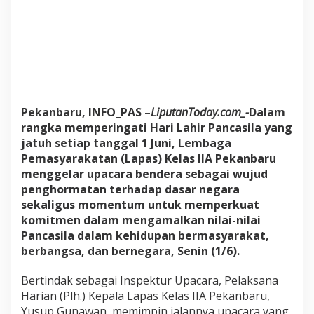
L
a
p
a
s
K
e
l
Pekanbaru, INFO_PAS –
LiputanToday.com_-
Dalam
a
s
rangka memperingati Hari Lahir Pancasila yang
I
jatuh setiap tanggal 1 Juni, Lembaga
I
Pemasyarakatan (Lapas) Kelas IIA Pekanbaru
A
menggelar upacara bendera sebagai wujud
P
e
penghormatan terhadap dasar negara
k
sekaligus momentum untuk memperkuat
a
komitmen dalam mengamalkan nilai-nilai
n
Pancasila dalam kehidupan bermasyarakat,
b
berbangsa, dan bernegara, Senin (1/6).
a
r
u
Bertindak sebagai Inspektur Upacara, Pelaksana
G
Harian (Plh.) Kepala Lapas Kelas IIA Pekanbaru,
e
Yusup Gunawan, memimpin jalannya upacara yang
l