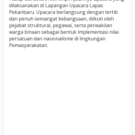
dilaksanakan di Lapangan Upacara Lapas
a
r
Pekanbaru. Upacara berlangsung dengan tertib
U
dan penuh semangat kebangsaan, diikuti oleh
p
pejabat struktural, pegawai, serta perwakilan
a
warga binaan sebagai bentuk implementasi nilai
c
a
persatuan dan nasionalisme di lingkungan
r
Pemasyarakatan.
a
P
e
r
i
n
g
a
t
a
n
H
a
r
i
L