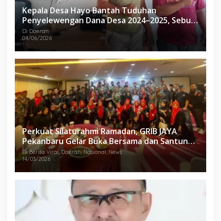
Kepala Desa Hayo Bantah Tuduhan
Penyelewengan Dana Desa 2024–2025, Sebut
Informasi yang Beredar Tidak Benar
Di Daerah
04/06/2026
Perkuat Silaturahmi Ramadan, GRIB JAYA
Pekanbaru Gelar Buka Bersama dan Santunan
Anak Yatim
Di Berita Viral, Daerah, Nasional, News
14/03/2026