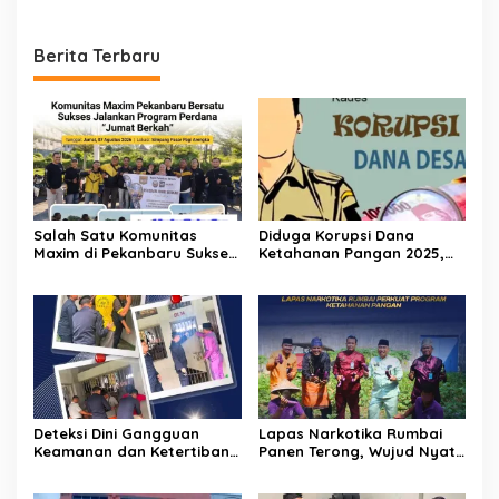
Berita Terbaru
Salah Satu Komunitas
Diduga Korupsi Dana
Maxim di Pekanbaru Sukses
Ketahanan Pangan 2025,
Jalankan Program Perdana
Oknum Pj Kades Bawositera
nya “Jumat Berkah”
Akan Dilaporkan Ke APH
Deteksi Dini Gangguan
Lapas Narkotika Rumbai
Keamanan dan Ketertiban,
Panen Terong, Wujud Nyata
Lapas Narkotika Rumbai
Dukung Program
Gelar Razia Rutin Blok
Ketahanan Pangan