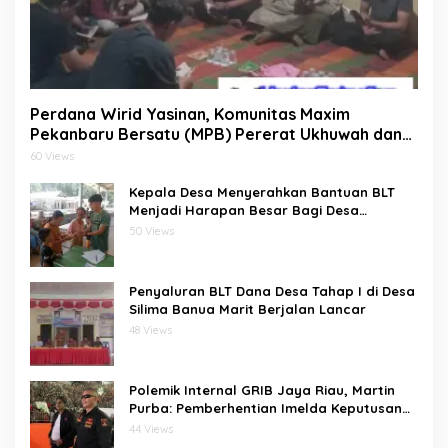
Perdana Wirid Yasinan, Komunitas Maxim
Pekanbaru Bersatu (MPB) Pererat Ukhuwah dan
Doa Bersama di Sekretariat
60 Views
Kepala Desa Menyerahkan Bantuan BLT
Menjadi Harapan Besar Bagi Desa
bawositora kecamatan pulau pulau batu
50 Views
barat kabupaten nias selatan
Penyaluran BLT Dana Desa Tahap I di Desa
Silima Banua Marit Berjalan Lancar
48 Views
Polemik Internal GRIB Jaya Riau, Martin
Purba: Pemberhentian Imelda Keputusan
Pusat
44 Views