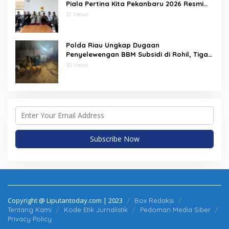
Piala Pertina Kita Pekanbaru 2026 Resmi
Dimulai
32 Views
Polda Riau Ungkap Dugaan
Penyelewengan BBM Subsidi di Rohil, Tiga
Orang Jadi Tersangka
30 Views
Copyright @ Liputantoday.com | 2023
Box Redaksi
Tentang Kami
Kode Etik Jurnalistik
Pedoman Media Siber
Privacy Policy