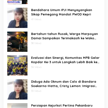
Bendahara Umum IPJI Menyayangkan
Sikap Pemegang Mandat PWOD Kepri
41 Views
Bertahun-tahun Rusak, Warga Marpoyan
Damai Sampaikan Terimakasih ke Wako
Agung usai Jalan Merak Diaspal Kembali
38 Views
Evaluasi dan Sinergi, Komunitas MPB Gelar
Kopdar Ke-3 untuk Langkah Lebih Baik ke
Depan
36 Views
Diduga Ada Oknum dan Calo di Bandara
Soekarno-Hatta, Cristy Lemon: Imigrasi
Harus Jadi Garda Depan Lawan TPPO
33 Views
Persiapan Kejurkot Pertina Pekanbaru