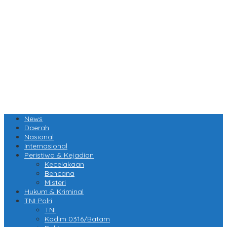
News
Daerah
Nasional
Internasional
Peristiwa & Kejadian
Kecelakaan
Bencana
Misteri
Hukum & Kriminal
TNI Polri
TNI
Kodim 0316/Batam