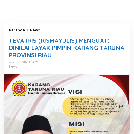
Beranda
/
News
T
E
TEVA IRIS (RISMAYULIS) MENGUAT:
V
A
DINILAI LAYAK PIMPIN KARANG TARUNA
I
PROVINSI RIAU
R
I
Admin
28/11/2025
News
S
(
R
I
S
M
A
Y
U
L
I
S
)