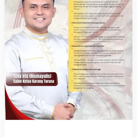
M
E
N
G
U
A
T
:
D
I
N
I
L
A
I
L
A
Y
A
K
P
I
M
P
I