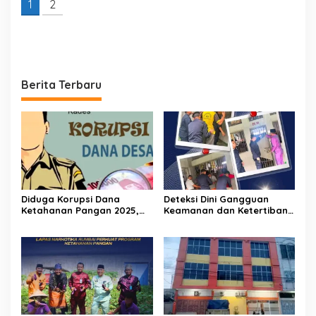
1
2
Berita Terbaru
Diduga Korupsi Dana
Deteksi Dini Gangguan
Ketahanan Pangan 2025,
Keamanan dan Ketertiban,
Oknum Pj Kades Bawositera
Lapas Narkotika Rumbai
Akan Dilaporkan Ke APH
Gelar Razia Rutin Blok
Hunian