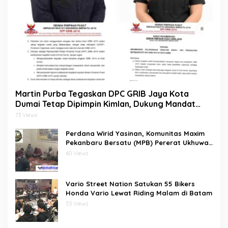
Martin Purba Tegaskan DPC GRIB Jaya Kota
Dumai Tetap Dipimpin Kimlan, Dukung Mandat
DPP kepada Agus Tera Jalankan Kegiatan Sosial
73 Views
Perdana Wirid Yasinan, Komunitas Maxim
Pekanbaru Bersatu (MPB) Pererat Ukhuwah
dan Doa Bersama di Sekretariat
60 Views
Vario Street Nation Satukan 55 Bikers
Honda Vario Lewat Riding Malam di Batam
53 Views