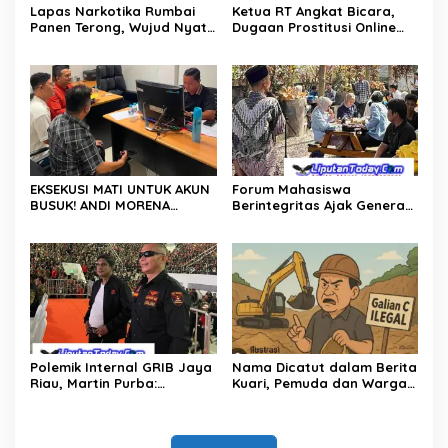
Lapas Narkotika Rumbai
Ketua RT Angkat Bicara,
Panen Terong, Wujud Nyata
Dugaan Prostitusi Online
Dukung Program
dan Legalitas Z Homestay
Ketahanan Pangan
Harus Diusut Tuntas
EKSEKUSI MATI UNTUK AKUN
Forum Mahasiswa
BUSUK! ANDI MORENA
Berintegritas Ajak Generasi
DIJAGAL FITNAH KEJI, POLDA
Muda Perangi TPPU,
KEPRI BURU DAN BONGKAR
Gandeng Kejati Riau, Polda
DALANG PROVOKATOR
Riau dan Akademisi
DIGITALLY SAMPAI KE AKAR!
Polemik Internal GRIB Jaya
Nama Dicatut dalam Berita
Riau, Martin Purba:
Kuari, Pemuda dan Warga
Pemberhentian Imelda
Garuda Sakti Kampar
Keputusan Pusat
Tuntut Klarifikasi