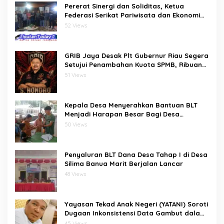
Pererat Sinergi dan Soliditas, Ketua
Federasi Serikat Pariwisata dan Ekonomi
Kreatif Gelar Silaturahmi Bersama
52 Views
Pengurus dan Penasehat
GRIB Jaya Desak Plt Gubernur Riau Segera
Setujui Penambahan Kuota SPMB, Ribuan
Siswa Terancam Tak Tertampung
51 Views
Kepala Desa Menyerahkan Bantuan BLT
Menjadi Harapan Besar Bagi Desa
bawositora kecamatan pulau pulau batu
50 Views
barat kabupaten nias selatan
Penyaluran BLT Dana Desa Tahap I di Desa
Silima Banua Marit Berjalan Lancar
48 Views
Yayasan Tekad Anak Negeri (YATANI) Soroti
Dugaan Inkonsistensi Data Gambut dalam
Proses Pembebasan HKm Dayun dari
45 Views