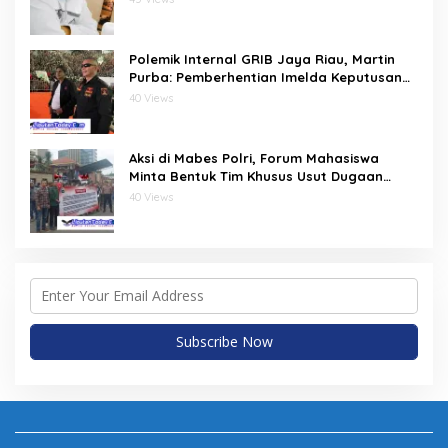
PIPPIB
Polemik Internal GRIB Jaya Riau, Martin
Purba: Pemberhentian Imelda Keputusan
Pusat
40 Views
Aksi di Mabes Polri, Forum Mahasiswa
Minta Bentuk Tim Khusus Usut Dugaan
Kerusakan DAS Rokan Kiri
40 Views