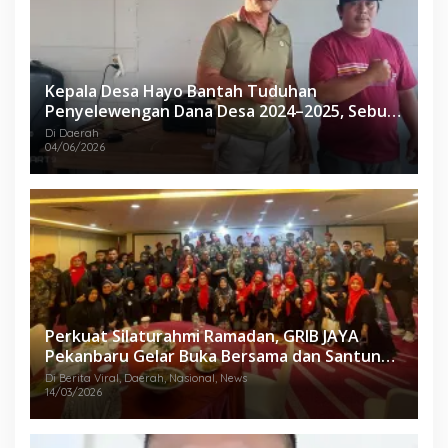
Kepala Desa Hayo Bantah Tuduhan
Penyelewengan Dana Desa 2024–2025, Sebut
Informasi yang Beredar Tidak Benar
Di Daerah
04/06/2026
Perkuat Silaturahmi Ramadan, GRIB JAYA
Pekanbaru Gelar Buka Bersama dan Santunan
Anak Yatim
Di Berita Viral, Daerah, Nasional, News
14/03/2026