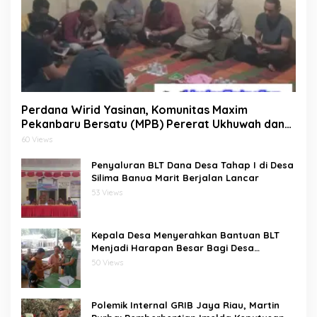
Perdana Wirid Yasinan, Komunitas Maxim
Pekanbaru Bersatu (MPB) Pererat Ukhuwah dan
Doa Bersama di Sekretariat
60 Views
Penyaluran BLT Dana Desa Tahap I di Desa
Silima Banua Marit Berjalan Lancar
53 Views
Kepala Desa Menyerahkan Bantuan BLT
Menjadi Harapan Besar Bagi Desa
bawositora kecamatan pulau pulau batu
50 Views
barat kabupaten nias selatan
Polemik Internal GRIB Jaya Riau, Martin