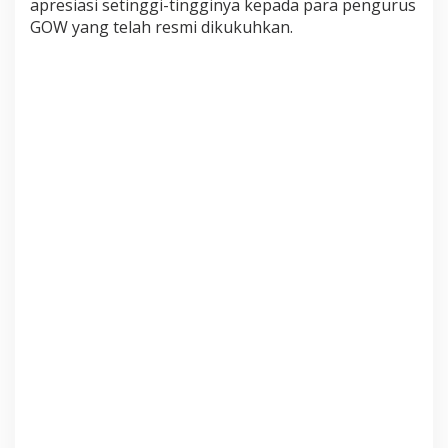
apresiasi setinggi-tingginya kepada para pengurus
0
GOW yang telah resmi dikukuhkan.
2
5
-
2
0
3
0