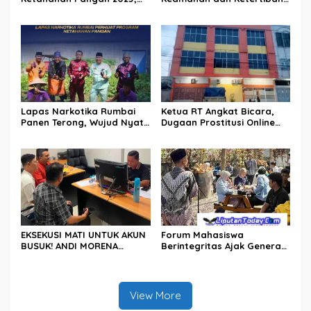
Oknum Pj Kades Bawositera
Lapas Narkotika Rumbai
Akan Dilaporkan Ke APH
Gelar Razia Rutin Blok
Hunian
Lapas Narkotika Rumbai
Ketua RT Angkat Bicara,
Panen Terong, Wujud Nyata
Dugaan Prostitusi Online
Dukung Program
dan Legalitas Z Homestay
Ketahanan Pangan
Harus Diusut Tuntas
EKSEKUSI MATI UNTUK AKUN
Forum Mahasiswa
BUSUK! ANDI MORENA
Berintegritas Ajak Generasi
DIJAGAL FITNAH KEJI, POLDA
Muda Perangi TPPU,
KEPRI BURU DAN BONGKAR
Gandeng Kejati Riau, Polda
DALANG PROVOKATOR
Riau dan Akademisi
DIGITALLY SAMPAI KE AKAR!
View More