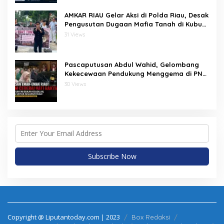
AMKAR RIAU Gelar Aksi di Polda Riau, Desak
Pengusutan Dugaan Mafia Tanah di Kubu
Babussalam, Kabupaten Rokan Hilir
31 Views
Pascaputusan Abdul Wahid, Gelombang
Kekecewaan Pendukung Menggema di PN
Pekanbaru: “Kami Akan Terus Mencari
30 Views
Keadilan”
Copyright @ Liputantoday.com | 2023
Box Redaksi