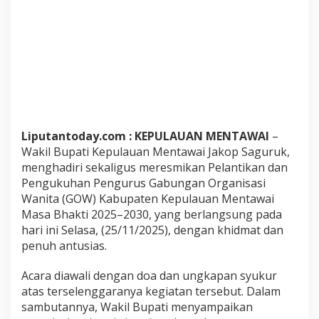
e
n
K
e
p
.
M
e
n
t
Liputantoday.com : KEPULAUAN MENTAWAI
–
a
Wakil Bupati Kepulauan Mentawai Jakop Saguruk,
w
a
menghadiri sekaligus meresmikan Pelantikan dan
i
Pengukuhan Pengurus Gabungan Organisasi
M
Wanita (GOW) Kabupaten Kepulauan Mentawai
a
Masa Bhakti 2025–2030, yang berlangsung pada
s
a
hari ini Selasa, (25/11/2025), dengan khidmat dan
B
penuh antusias.
h
a
Acara diawali dengan doa dan ungkapan syukur
k
atas terselenggaranya kegiatan tersebut. Dalam
t
i
sambutannya, Wakil Bupati menyampaikan
2