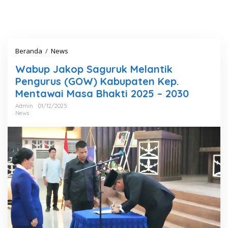
Beranda
/
News
W
a
Wabup Jakop Saguruk Melantik
b
u
Pengurus (GOW) Kabupaten Kep.
p
Mentawai Masa Bhakti 2025 – 2030
J
a
Admin
01/12/2025
News
k
o
p
S
a
g
u
r
u
k
M
e
l