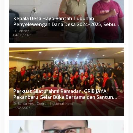
Kepala Desa Hayo Bantah Tuduhan
Penyelewengan Dana Desa 2024–2025, Sebut
Informasi yang Beredar Tidak Benar
Di Daerah
04/06/2026
Perkuat Silaturahmi Ramadan, GRIB JAYA
Pekanbaru Gelar Buka Bersama dan Santunan
Anak Yatim
Di Berita Viral, Daerah, Nasional, News
14/03/2026