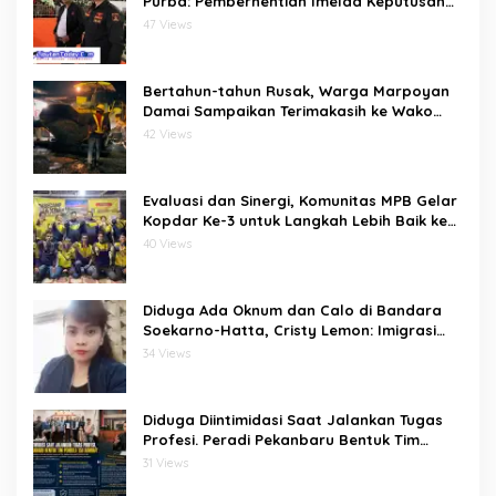
Purba: Pemberhentian Imelda Keputusan
Pusat
47 Views
Bertahun-tahun Rusak, Warga Marpoyan
Damai Sampaikan Terimakasih ke Wako
Agung usai Jalan Merak Diaspal Kembali
42 Views
Evaluasi dan Sinergi, Komunitas MPB Gelar
Kopdar Ke-3 untuk Langkah Lebih Baik ke
Depan
40 Views
Diduga Ada Oknum dan Calo di Bandara
Soekarno-Hatta, Cristy Lemon: Imigrasi
Harus Jadi Garda Depan Lawan TPPO
34 Views
Diduga Diintimidasi Saat Jalankan Tugas
Profesi. Peradi Pekanbaru Bentuk Tim
Pembela 150 Advokat
31 Views