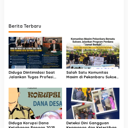
Berita Terbaru
Diduga Diintimidasi Saat
Salah Satu Komunitas
Jalankan Tugas Profesi.
Maxim di Pekanbaru Sukses
Peradi Pekanbaru Bentuk
Jalankan Program Perdana
Tim Pembela 150 Advokat
nya “Jumat Berkah”
Diduga Korupsi Dana
Deteksi Dini Gangguan
Ketahanan Pangan 2025,
Keamanan dan Ketertiban,