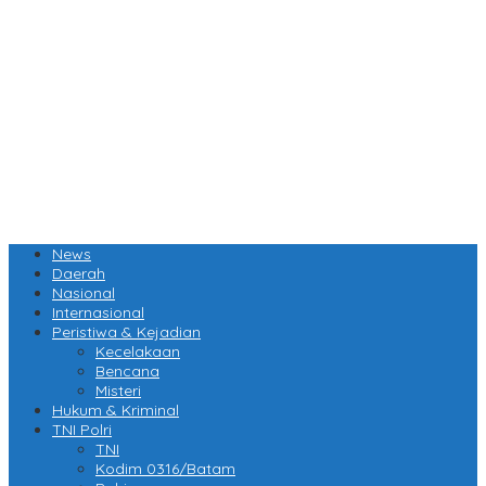
News
Daerah
Nasional
Internasional
Peristiwa & Kejadian
Kecelakaan
Bencana
Misteri
Hukum & Kriminal
TNI Polri
TNI
Kodim 0316/Batam