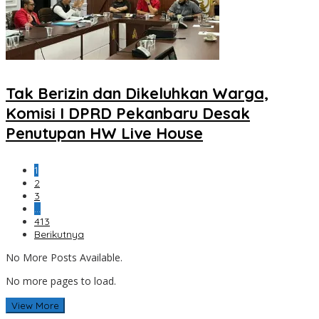
Tak Berizin dan Dikeluhkan Warga,
Komisi I DPRD Pekanbaru Desak
Penutupan HW Live House
1
2
3
…
413
Berikutnya
No More Posts Available.
No more pages to load.
View More