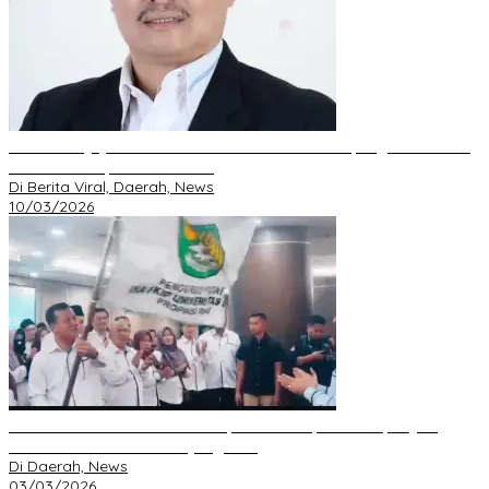
DPD GRIB Jaya Riau Resmi Serahkan Mandat Kepengurusan DPC
Pekanbaru kepada S. Hondro
Di Berita Viral, Daerah, News
10/03/2026
IKA FKIP dan BEM Unri Dilantik, Gubri Harapkan Kampus Jadi
Sarana Pendidikan Moral yang Baik
Di Daerah, News
03/03/2026