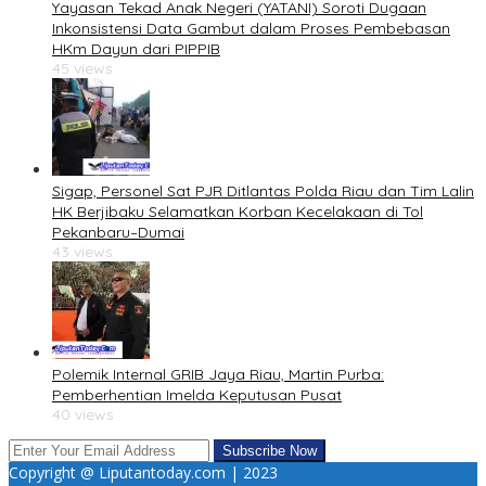
Yayasan Tekad Anak Negeri (YATANI) Soroti Dugaan
Inkonsistensi Data Gambut dalam Proses Pembebasan
HKm Dayun dari PIPPIB
45 views
Sigap, Personel Sat PJR Ditlantas Polda Riau dan Tim Lalin
HK Berjibaku Selamatkan Korban Kecelakaan di Tol
Pekanbaru–Dumai
43 views
Polemik Internal GRIB Jaya Riau, Martin Purba:
Pemberhentian Imelda Keputusan Pusat
40 views
Copyright @ Liputantoday.com | 2023