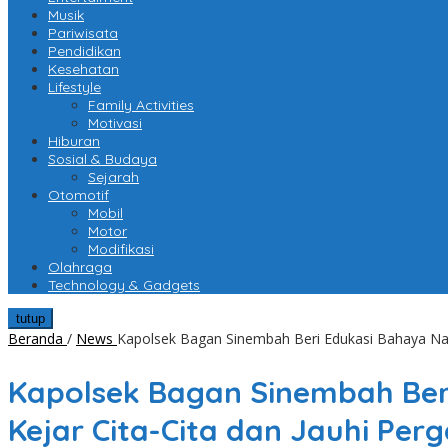
Musik
Pariwisata
Pendidikan
Kesehatan
Lifestyle
Family Activities
Motivasi
Hiburan
Sosial & Budaya
Sejarah
Otomotif
Mobil
Motor
Modifikasi
Olahraga
Technology & Gadgets
tutup
Beranda
/
News
Kapolsek Bagan Sinembah Beri Edukasi Bahaya Nark
Kapolsek Bagan Sinembah Ber
Kejar Cita-Cita dan Jauhi Per