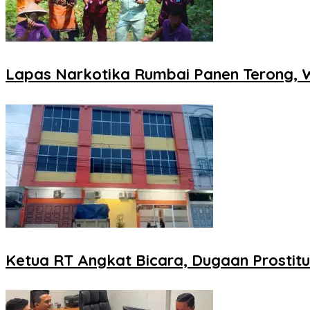
Lapas Narkotika Rumbai Panen Terong,
Ketua RT Angkat Bicara, Dugaan Prostitu