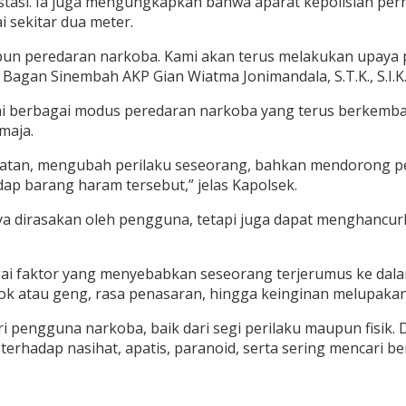
n ekstasi. Ia juga mengungkapkan bahwa aparat kepolisian
 sekitar dua meter.
pun peredaran narkoba. Kami akan terus melakukan upay
agan Sinembah AKP Gian Wiatma Jonimandala, S.T.K., S.I.K.
nai berbagai modus peredaran narkoba yang terus berkemb
maja.
tan, mengubah perilaku seseorang, bahkan mendorong pel
 barang haram tersebut,” jelas Kapolsek.
a dirasakan oleh pengguna, tetapi juga dapat menghancu
ai faktor yang menyebabkan seseorang terjerumus ke dalam
mpok atau geng, rasa penasaran, hingga keinginan melupaka
ri pengguna narkoba, baik dari segi perilaku maupun fisik.
h terhadap nasihat, apatis, paranoid, serta sering mencari