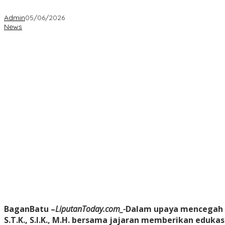
Admin
05/06/2026
News
BaganBatu –
LiputanToday.com_-
Dalam upaya mencegah p
S.T.K., S.I.K., M.H. bersama jajaran memberikan eduk