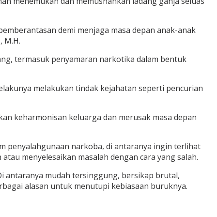
 pernah menemukan dan memusnahkan ladang ganja seluas
a pemberantasan demi menjaga masa depan anak-anak
, M.H.
ang, termasuk penyamaran narkotika dalam bentuk
akunya melakukan tindak kejahatan seperti pencurian
rkan keharmonisan keluarga dan merusak masa depan
 penyalahgunaan narkoba, di antaranya ingin terlihat
n atau menyelesaikan masalah dengan cara yang salah.
 Di antaranya mudah tersinggung, bersikap brutal,
 berbagai alasan untuk menutupi kebiasaan buruknya.