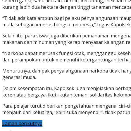
seperti ganja, sabu, kokain, heroin, kecubung, inex da
kurang lebih dua hektare dengan tinggi tanaman mencapai
“Tidak ada kata ampun bagi pelaku penyalahgunaan mau
muda sebagai penerus bangsa Indonesia,” tegas Kapolsek B
Selain itu, para siswa juga diberikan pemahaman menge
makanan dan minuman yang kerap menyasar kalangan re
“Narkoba dapat merusak fungsi otak, mengganggu keseha
dan perampokan untuk memenuhi ketergantungan terhadap
Menurutnya, dampak penyalahgunaan narkoba tidak hany
generasi muda.
Dalam kesempatan itu, Kapolsek juga menjelaskan berbag
keren atau bergaya, ikut-ikutan teman, solidaritas kelo
Para pelajar turut diberikan pengetahuan mengenai ciri-ci
menjauh dari keluarga, lebih suka menyendiri, tidak patu
Laman berikutnya