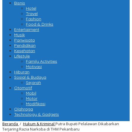
Bisnis
Hotel
Travel
Fashion
Food & Drinks
Entertaiment
Musik
Pariwisata
Pendidikan
Kesehatan
Lifestyle
Family Activities
Motivasi
Hiburan
Sosial & Budaya
Sejarah
Otomotif
Mobil
Motor
Modifikasi
Olahraga
Technology & Gadgets
Beranda
/
Hukum & Kriminal
Putra Bupati Pelalawan Dikabarkan
Terjaring Razia Narkoba di THM Pekanbaru