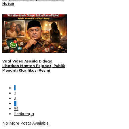
Hutan
Viral Video Asusila Diduga
Libatkan Mantan Pejabat, Publik
Menanti Klarifikasi Resmi
1
2
3
…
94
Berikutnya
No More Posts Available.