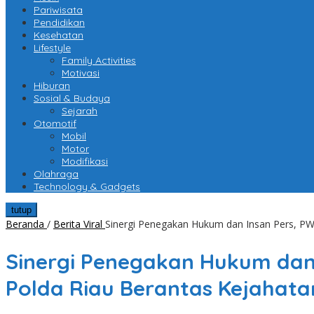
Pariwisata
Pendidikan
Kesehatan
Lifestyle
Family Activities
Motivasi
Hiburan
Sosial & Budaya
Sejarah
Otomotif
Mobil
Motor
Modifikasi
Olahraga
Technology & Gadgets
tutup
Beranda
/
Berita Viral
Sinergi Penegakan Hukum dan Insan Pers, PW
Sinergi Penegakan Hukum dan
Polda Riau Berantas Kejahat