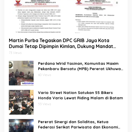
Martin Purba Tegaskan DPC GRIB Jaya Kota
Dumai Tetap Dipimpin Kimlan, Dukung Mandat
DPP kepada Agus Tera Jalankan Kegiatan Sosial
73 Views
Perdana Wirid Yasinan, Komunitas Maxim
Pekanbaru Bersatu (MPB) Pererat Ukhuwah
dan Doa Bersama di Sekretariat
60 Views
Vario Street Nation Satukan 55 Bikers
Honda Vario Lewat Riding Malam di Batam
53 Views
Pererat Sinergi dan Soliditas, Ketua
Federasi Serikat Pariwisata dan Ekonomi