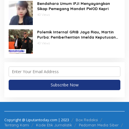
Bendahara Umum IPJI Menyayangkan
Sikap Pemegang Mandat PWOD Kepri
40 Views
Polemik Internal GRIB Jaya Riau, Martin
Purba: Pemberhentian Imelda Keputusan
Pusat
40 Views
Copyright @ Liputantoday.com | 2023
Box Redaksi
Tentang Kami
Kode Etik Jurnalistik
Pedoman Media Siber