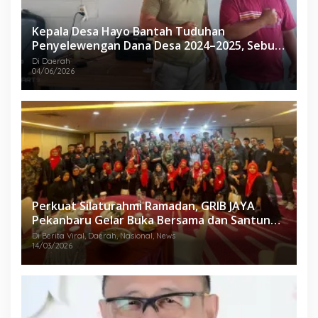
Kepala Desa Hayo Bantah Tuduhan
Penyelewengan Dana Desa 2024–2025, Sebut
Informasi yang Beredar Tidak Benar
Di Daerah
04/06/2026
Perkuat Silaturahmi Ramadan, GRIB JAYA
Pekanbaru Gelar Buka Bersama dan Santunan
Anak Yatim
Di Berita Viral, Daerah, Nasional, News
14/03/2026