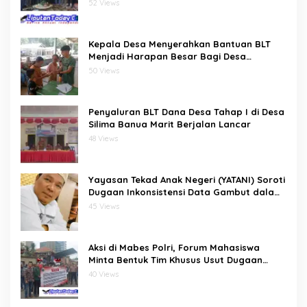
Kreatif Gelar Silaturahmi Bersama
52 Views
Pengurus dan Penasehat
Kepala Desa Menyerahkan Bantuan BLT
Menjadi Harapan Besar Bagi Desa
bawositora kecamatan pulau pulau batu
50 Views
barat kabupaten nias selatan
Penyaluran BLT Dana Desa Tahap I di Desa
Silima Banua Marit Berjalan Lancar
48 Views
Yayasan Tekad Anak Negeri (YATANI) Soroti
Dugaan Inkonsistensi Data Gambut dalam
Proses Pembebasan HKm Dayun dari
45 Views
PIPPIB
Aksi di Mabes Polri, Forum Mahasiswa
Minta Bentuk Tim Khusus Usut Dugaan
Kerusakan DAS Rokan Kiri
40 Views