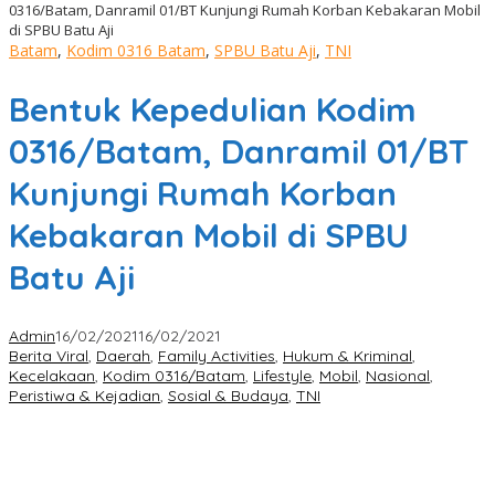
0316/Batam, Danramil 01/BT Kunjungi Rumah Korban Kebakaran Mobil
di SPBU Batu Aji
Batam
,
Kodim 0316 Batam
,
SPBU Batu Aji
,
TNI
Bentuk Kepedulian Kodim
0316/Batam, Danramil 01/BT
Kunjungi Rumah Korban
Kebakaran Mobil di SPBU
Batu Aji
Admin
16/02/2021
16/02/2021
Berita Viral
,
Daerah
,
Family Activities
,
Hukum & Kriminal
,
Kecelakaan
,
Kodim 0316/Batam
,
Lifestyle
,
Mobil
,
Nasional
,
Peristiwa & Kejadian
,
Sosial & Budaya
,
TNI