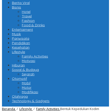
Berita Viral
Bisnis
Hotel
Travel
Fashion
Food & Drinks
Entertaiment
Musik
Pariwisata
Pendidikan
Kesehatan
Lifestyle
Family Activities
Motivasi
Hiburan
Sosial & Budaya
Sejarah
Otomotif
Mobil
Motor
Modifikasi
Olahraga
Technology & Gadgets
Beranda
/
Lifestyle
/
Family Activities
Bentuk Kepedulian Kodim