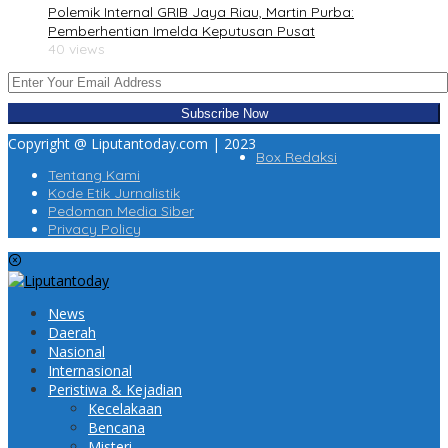
Polemik Internal GRIB Jaya Riau, Martin Purba:
Pemberhentian Imelda Keputusan Pusat
40 views
Copyright @ Liputantoday.com | 2023
Box Redaksi
Tentang Kami
Kode Etik Jurnalistik
Pedoman Media Siber
Privacy Policy
News
Daerah
Nasional
Internasional
Peristiwa & Kejadian
Kecelakaan
Bencana
Misteri