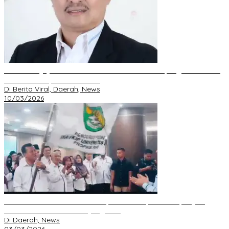
DPD GRIB Jaya Riau Resmi Serahkan Mandat Kepengurusan DPC
Pekanbaru kepada S. Hondro
Di Berita Viral, Daerah, News
10/03/2026
IKA FKIP dan BEM Unri Dilantik, Gubri Harapkan Kampus Jadi
Sarana Pendidikan Moral yang Baik
Di Daerah, News
03/03/2026