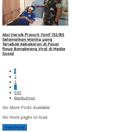
Aksi Heroik Prajurit Yonif 132/BS
Selamatkan Wanita yang
Terjebak Kebakaran di Pasar
Raya Bangkinang Viral di Media
Sosial
1
2
3
…
545
Berikutnya
No More Posts Available.
No more pages to load.
View More