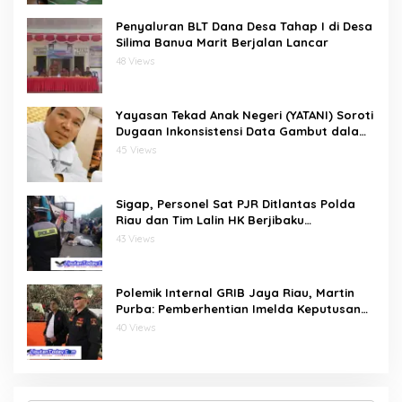
Penyaluran BLT Dana Desa Tahap I di Desa
Silima Banua Marit Berjalan Lancar
48 Views
Yayasan Tekad Anak Negeri (YATANI) Soroti
Dugaan Inkonsistensi Data Gambut dalam
Proses Pembebasan HKm Dayun dari
45 Views
PIPPIB
Sigap, Personel Sat PJR Ditlantas Polda
Riau dan Tim Lalin HK Berjibaku
Selamatkan Korban Kecelakaan di Tol
43 Views
Pekanbaru–Dumai
Polemik Internal GRIB Jaya Riau, Martin
Purba: Pemberhentian Imelda Keputusan
Pusat
40 Views