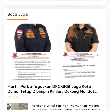
Baca Juga
Martin Purba Tegaskan DPC GRIB Jaya Kota
Dumai Tetap Dipimpin Kimlan, Dukung Mandat
DPP kepada Agus Tera Jalankan Kegiatan Sosial
73 Views
Perdana Wirid Yasinan, Komunitas Maxim
Pekanbaru Bersatu (MPB) Pererat Ukhuwah