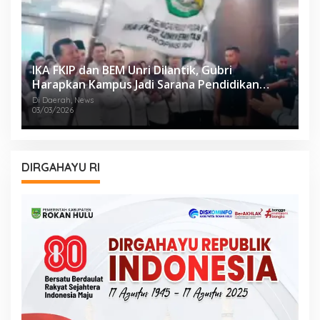
IKA FKIP dan BEM Unri Dilantik, Gubri
Harapkan Kampus Jadi Sarana Pendidikan
Moral yang Baik
Di Daerah, News
03/03/2026
DIRGAHAYU RI