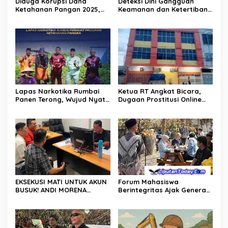
Diduga Korupsi Dana
Deteksi Dini Gangguan
Ketahanan Pangan 2025,
Keamanan dan Ketertiban,
Oknum Pj Kades Bawositera
Lapas Narkotika Rumbai
Akan Dilaporkan Ke APH
Gelar Razia Rutin Blok
Hunian
Lapas Narkotika Rumbai
Ketua RT Angkat Bicara,
Panen Terong, Wujud Nyata
Dugaan Prostitusi Online
Dukung Program
dan Legalitas Z Homestay
Ketahanan Pangan
Harus Diusut Tuntas
EKSEKUSI MATI UNTUK AKUN
Forum Mahasiswa
BUSUK! ANDI MORENA
Berintegritas Ajak Generasi
DIJAGAL FITNAH KEJI, POLDA
Muda Perangi TPPU,
KEPRI BURU DAN BONGKAR
Gandeng Kejati Riau, Polda
DALANG PROVOKATOR
Riau dan Akademisi
DIGITALLY SAMPAI KE AKAR!