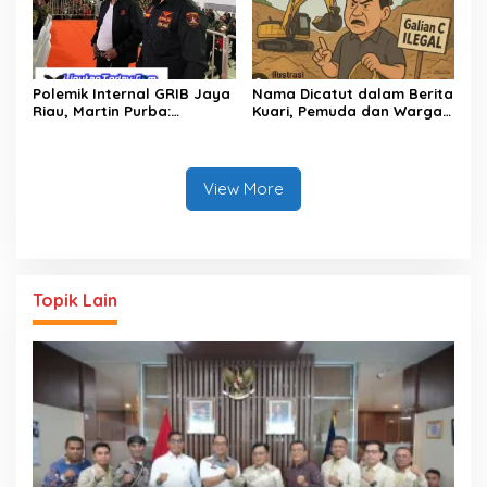
Polemik Internal GRIB Jaya
Nama Dicatut dalam Berita
Riau, Martin Purba:
Kuari, Pemuda dan Warga
Pemberhentian Imelda
Garuda Sakti Kampar
Keputusan Pusat
Tuntut Klarifikasi
View More
Topik Lain