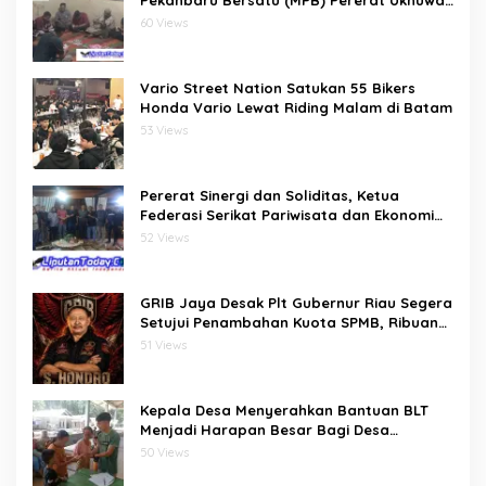
dan Doa Bersama di Sekretariat
60 Views
Vario Street Nation Satukan 55 Bikers
Honda Vario Lewat Riding Malam di Batam
53 Views
Pererat Sinergi dan Soliditas, Ketua
Federasi Serikat Pariwisata dan Ekonomi
Kreatif Gelar Silaturahmi Bersama
52 Views
Pengurus dan Penasehat
GRIB Jaya Desak Plt Gubernur Riau Segera
Setujui Penambahan Kuota SPMB, Ribuan
Siswa Terancam Tak Tertampung
51 Views
Kepala Desa Menyerahkan Bantuan BLT
Menjadi Harapan Besar Bagi Desa
bawositora kecamatan pulau pulau batu
50 Views
barat kabupaten nias selatan