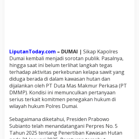
s
P
e
n
e
r
t
i
b
LiputanToday.com
–
DUMAI |
Sikap Kapolres
a
Dumai kembali menjadi sorotan publik. Pasalnya,
n
hingga saat ini belum terlihat langkah tegas
K
terhadap aktivitas perkebunan kelapa sawit yang
a
w
diduga berada di dalam kawasan hutan dan
a
dijalankan oleh PT Duta Mas Makmur Perkasa (PT
s
DMMP). Kondisi ini memunculkan pertanyaan
a
serius terkait komitmen penegakan hukum di
n
H
wilayah hukum Polres Dumai.
u
t
Sebagaimana diketahui, Presiden Prabowo
a
Subianto telah menandatangani Perpres No. 5
n
Tahun 2025 tentang Penertiban Kawasan Hutan