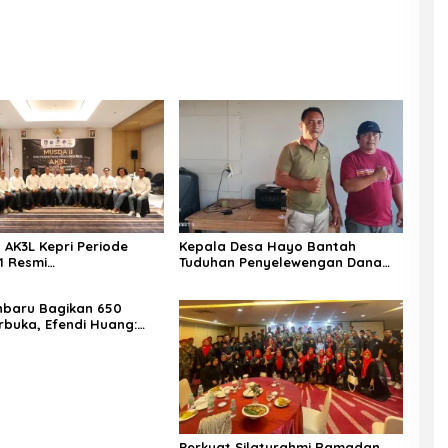
 AK3L Kepri Periode
Kepala Desa Hayo Bantah
1 Resmi
Tuduhan Penyelewengan Dana
an,Komitmen Tekan
Desa 2024–2025, Sebut Informasi
celakaan Konstruksi
yang Beredar Tidak Benar
nbaru Bagikan 650
rbuka, Efendi Huang:
epedulian dan Semangat
di Bulan Ramadhan
Perkuat Silaturahmi Ramadan,