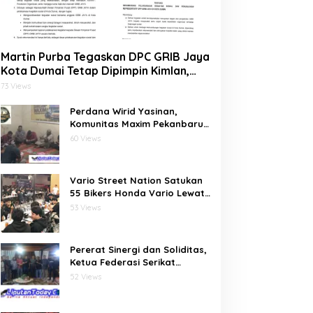
Martin Purba Tegaskan DPC GRIB Jaya
Kota Dumai Tetap Dipimpin Kimlan,
Dukung Mandat DPP kepada Agus
73 Views
Tera Jalankan Kegiatan Sosial
Perdana Wirid Yasinan,
Komunitas Maxim Pekanbaru
Bersatu (MPB) Pererat
60 Views
Ukhuwah dan Doa Bersama di
Sekretariat
Vario Street Nation Satukan
55 Bikers Honda Vario Lewat
Riding Malam di Batam
53 Views
Pererat Sinergi dan Soliditas,
Ketua Federasi Serikat
Pariwisata dan Ekonomi
52 Views
Kreatif Gelar Silaturahmi
Bersama Pengurus dan
Penasehat