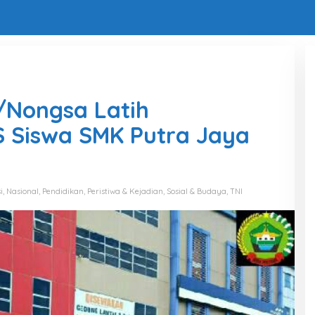
3/Nongsa Latih
 Siswa SMK Putra Jaya
i
,
Nasional
,
Pendidikan
,
Peristiwa & Kejadian
,
Sosial & Budaya
,
TNI