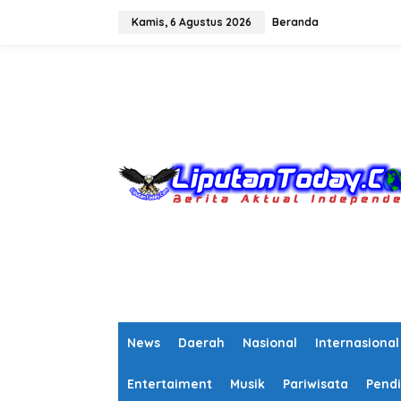
L
e
Kamis, 6 Agustus 2026
Beranda
w
a
tutup
t
i
k
e
k
o
n
t
e
n
News
Daerah
Nasional
Internasional
Entertaiment
Musik
Pariwisata
Pendi