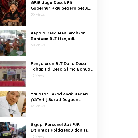
GRIB Jaya Desak Plt
Gubernur Riau Segera Setujui
Penambahan Kuota SPMB,
50 Views
Ribuan Siswa Terancam Tak
Tertampung
Kepala Desa Menyerahkan
Bantuan BLT Menjadi
Harapan Besar Bagi Desa
50 Views
bawositora kecamatan pulau
pulau batu barat kabupaten
nias selatan
Penyaluran BLT Dana Desa
Tahap I di Desa Silima Banua
Marit Berjalan Lancar
48 Views
Yayasan Tekad Anak Negeri
(YATANI) Soroti Dugaan
Inkonsistensi Data Gambut
45 Views
dalam Proses Pembebasan
HKm Dayun dari PIPPIB
Sigap, Personel Sat PJR
Ditlantas Polda Riau dan Tim
Lalin HK Berjibaku
43 Views