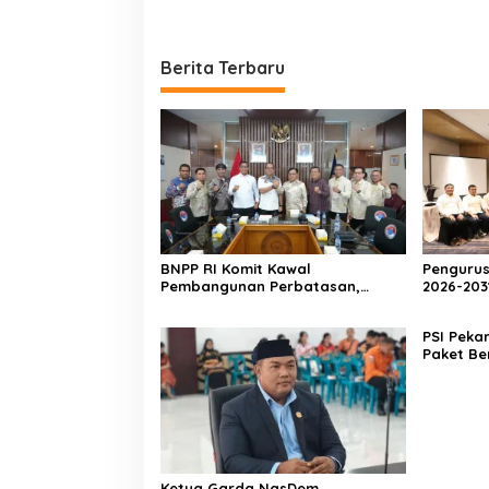
Berita Terbaru
BNPP RI Komit Kawal
Pengurus
Pembangunan Perbatasan,
2026-203
Bupati Asmar Perjuangkan
Dikukuhk
Infrastruktur Strategis
Angka Ke
PSI Peka
Kepulauan Meranti
Paket Be
Wujud K
Berbagi 
Ketua Garda NasDem