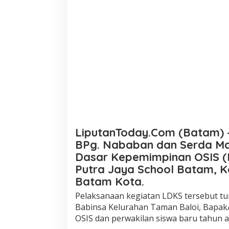
S
i
s
w
a
S
M
K
P
u
t
r
a
J
LiputanToday.Com (Batam) –
a
y
BPg. Nababan dan Serda Ma
a
Dasar Kepemimpinan OSIS (
S
Putra Jaya School Batam, 
c
h
Batam Kota.
o
Pelaksanaan kegiatan LDKS tersebut tur
o
l
Babinsa Kelurahan Taman Baloi, Bapak/
B
OSIS dan perwakilan siswa baru tahun a
a