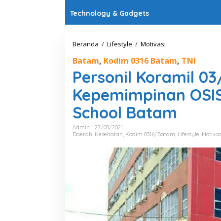
Technology & Gadgets
Beranda
/
Lifestyle
/
Motivasi
P
e
Batam
,
Kodim 0316 Batam
,
TNI
r
s
Personil Koramil 0
o
n
Kepemimpinan OSIS
i
l
School Batam
K
o
Admin
27/03/2021
r
Daerah
,
Kesehatan
,
Kodim 0316/Batam
,
Lifestyle
,
Motivas
a
m
i
l
0
3
/
N
o