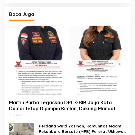
Baca Juga
Martin Purba Tegaskan DPC GRIB Jaya Kota
Dumai Tetap Dipimpin Kimlan, Dukung Mandat
DPP kepada Agus Tera Jalankan Kegiatan Sosial
73 Views
Perdana Wirid Yasinan, Komunitas Maxim
Pekanbaru Bersatu (MPB) Pererat Ukhuwah