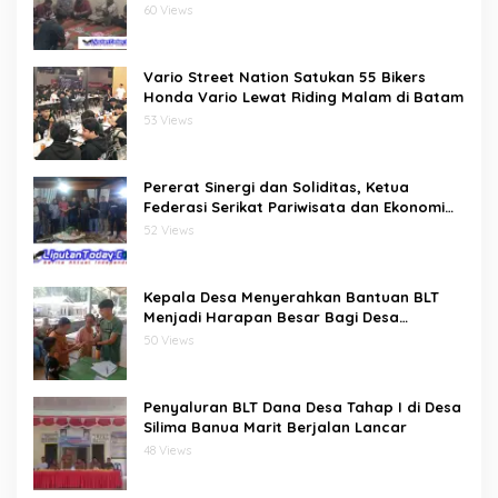
dan Doa Bersama di Sekretariat
60 Views
Vario Street Nation Satukan 55 Bikers
Honda Vario Lewat Riding Malam di Batam
53 Views
Pererat Sinergi dan Soliditas, Ketua
Federasi Serikat Pariwisata dan Ekonomi
Kreatif Gelar Silaturahmi Bersama
52 Views
Pengurus dan Penasehat
Kepala Desa Menyerahkan Bantuan BLT
Menjadi Harapan Besar Bagi Desa
bawositora kecamatan pulau pulau batu
50 Views
barat kabupaten nias selatan
Penyaluran BLT Dana Desa Tahap I di Desa
Silima Banua Marit Berjalan Lancar
48 Views