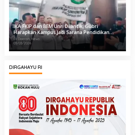
IKA FKIP dan BEM Unri Dilantik, Gubri
Harapkan Kampus Jadi Sarana Pendidikan
Moral yang Baik
Di Daerah, News
03/03/2026
DIRGAHAYU RI