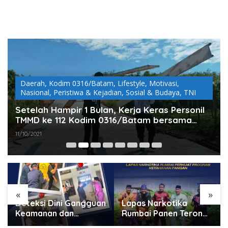
Daerah
,
Kodim 0316/Batam
,
Lifestyle
,
Motivasi
,
Nasional
,
Peristiwa & Kejadian
,
Sosial & Budaya
,
TNI
Setelah Hampir 1 Bulan, Kerja Keras Personil
TMMD ke 112 Kodim 0316/Batam bersama
Warga Sudah Mulai Membuahkan Hasil
11/10/2021
«
»
Deteksi Dini Gangguan
Lapas Narkotika
Keamanan dan
Rumbai Panen Terong,
Ketertiban, Lapas
Wujud Nyata Dukung