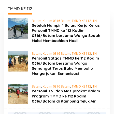
Narkotika Rumbai
Program Ketahanan
Gelar Razia Rutin Blok
Pangan
TMMD KE 112
Hunian
Batam
,
Kodim 0316 Batam
,
TMMD KE 112
,
TNI
Setelah Hampir 1 Bulan, Kerja Keras
Personil TMMD ke 112 Kodim
0316/Batam bersama Warga Sudah
Mulai Membuahkan Hasil
Batam
,
Kodim 0316 Batam
,
TMMD KE 112
,
TNI
Personil Satgas TMMD ke 112 Kodim
0316/Batam bersama Warga
Semangat Terus Bahu Membahu
Mengerjakan Semenisasi
Batam
,
Kodim 0316 Batam
,
TMMD KE 112
,
TNI
Personil TNI dan Masyarakat dalam
Program TMMD ke 112 Kodim
0316/Batam di Kampung Teluk Air