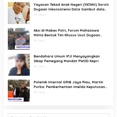
Yayasan Tekad Anak Negeri (YATANI) Soroti
Dugaan Inkonsistensi Data Gambut dalam
Proses Pembebasan HKm Dayun dari
45 Views
PIPPIB
Aksi di Mabes Polri, Forum Mahasiswa
Minta Bentuk Tim Khusus Usut Dugaan
Kerusakan DAS Rokan Kiri
40 Views
Bendahara Umum IPJI Menyayangkan
Sikap Pemegang Mandat PWOD Kepri
40 Views
Polemik Internal GRIB Jaya Riau, Martin
Purba: Pemberhentian Imelda Keputusan
Pusat
40 Views