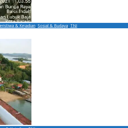
eristiwa & Kejadian
,
Sosial & Budaya
,
TNI
KPPI di Lubuk Baja dan Batu Ampar