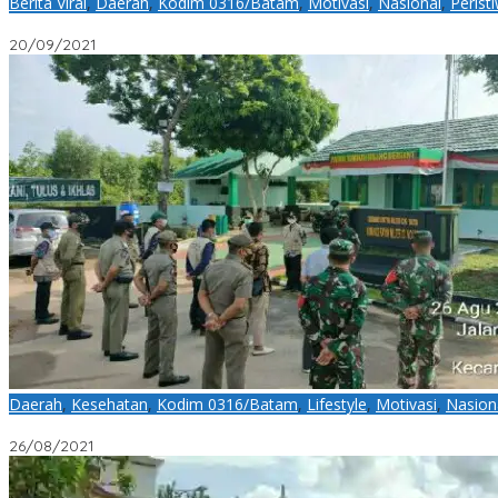
Berita Viral
,
Daerah
,
Kodim 0316/Batam
,
Motivasi
,
Nasional
,
Perist
Aksi Heroik Personel Satgas TMMD ke 112 Kodim 0316/Batam Gag
20/09/2021
Daerah
,
Kesehatan
,
Kodim 0316/Batam
,
Lifestyle
,
Motivasi
,
Nasion
Koramil 03/Nongsa beserta Polsek Batam Kota dan Kecamatan S
26/08/2021