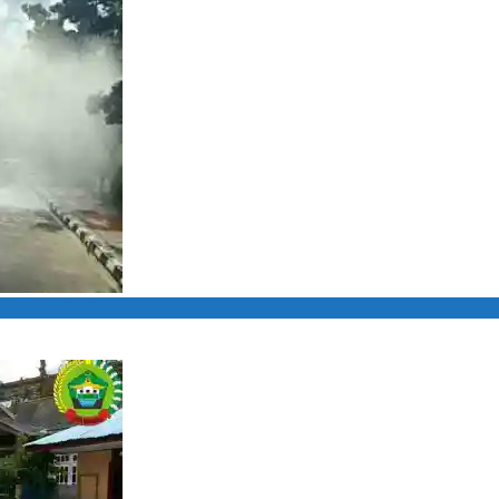
o Semprot Disinfektan