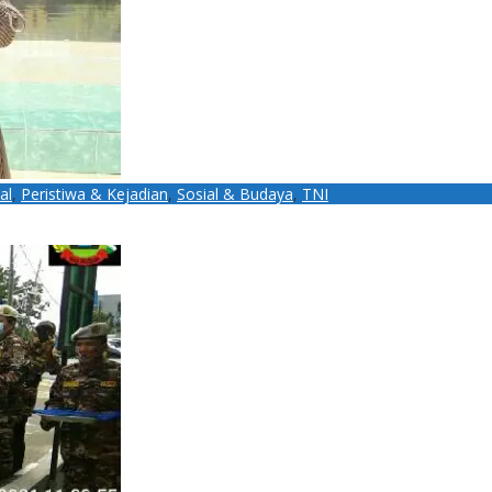
al
,
Peristiwa & Kejadian
,
Sosial & Budaya
,
TNI
agang Kaki Lima dan Warung