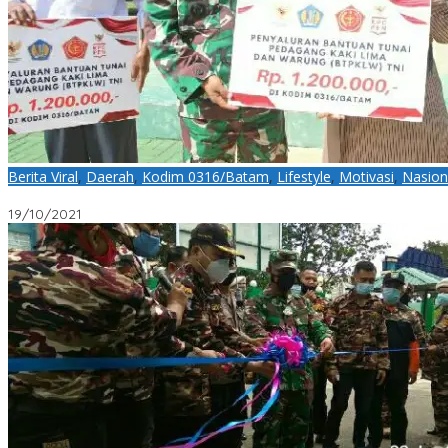
Berita Viral
,
Daerah
,
Kodim 0316/Batam
,
Lifestyle
,
Motivasi
,
Nasion
Kodim 0316/Batam Launching Penyaluran Bantuan Tunai ke Ped
19/10/2021