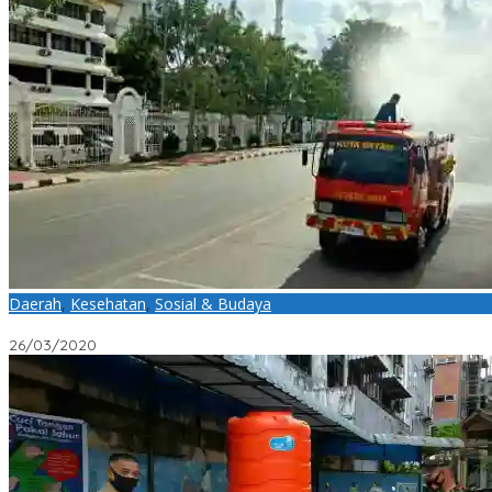
Daerah
,
Kesehatan
,
Sosial & Budaya
Stop Penyebaran Virus Corona, Kodim 0316/Batam bersama Pemk
26/03/2020