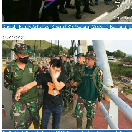
Daerah
,
Family Activities
,
Kodim 0316/Batam
,
Motivasi
,
Nasional
,
P
Ini Pesan Danramil 01/Batam Timur dalam Syukuran Sekretariat F
24/01/2021