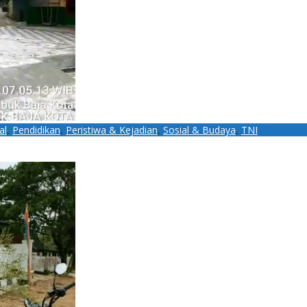
al
,
Pendidikan
,
Peristiwa & Kejadian
,
Sosial & Budaya
,
TNI
otokol Kesehatan di SD Negeri 005