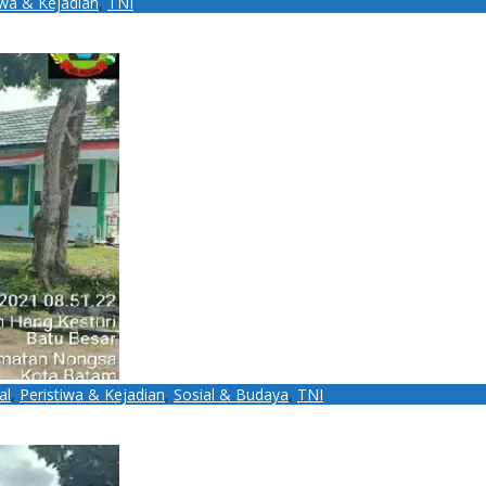
iwa & Kejadian
,
TNI
alkan Pemuda Hendak Bunuh Diri di Jembatan Barelang
al
,
Peristiwa & Kejadian
,
Sosial & Budaya
,
TNI
alurkan Pemberian Bantuan Sembako di Kelurahan Batu Besar, Ka