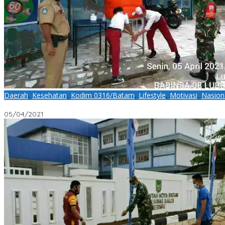
Daerah
,
Kesehatan
,
Kodim 0316/Batam
,
Lifestyle
,
Motivasi
,
Nasion
Saat Anjangsana, Babinsa Lubuk Baja Penerapan Pendisiplinan Pr
05/04/2021